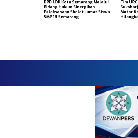
DPD LDII Kota Semarang Melalui
Tim URC 
Bidang Hukum Sinergikan
Sukoharj
Pelaksanaan Sholat Jumat Siswa
Motor K
SMP 18 Semarang
Hilangka
Faceboo
HOME
RED