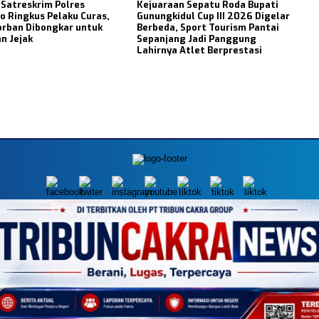
Satreskrim Polres
Kejuaraan Sepatu Roda Bupati
o Ringkus Pelaku Curas,
Gunungkidul Cup III 2026 Digelar
orban Dibongkar untuk
Berbeda, Sport Tourism Pantai
n Jejak
Sepanjang Jadi Panggung
Lahirnya Atlet Berprestasi
MEDIA NETWORK
k.com
Instagram.com
Whatsapp.com
Tiktok.com
Twitter.com
Yo
AKSI
PEDOMAN MEDIA SIBER
DISCLAIMER
INFO IKLAN
COPYRIGHT © 2026 TRIBUNCAKRANEWS.COM - ALL RIGHTS RESERVED