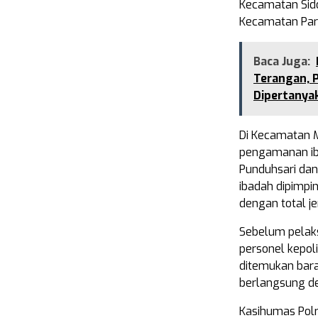
Kecamatan Sidoh
Kecamatan Para
Baca Juga:
Terangan, 
Dipertanya
Di Kecamatan 
pengamanan iba
Punduhsari dan
ibadah dipimpi
dengan total j
Sebelum pelaksa
personel kepol
ditemukan bar
berlangsung d
Kasihumas Pol