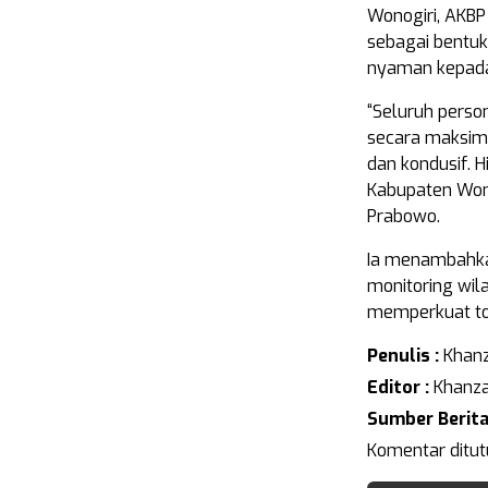
Wonogiri, AKB
sebagai bentu
nyaman kepada
“Seluruh perso
secara maksima
dan kondusif. H
Kabupaten Wono
Prabowo.
Ia menambahkan
monitoring wil
memperkuat to
Penulis :
Khanz
Editor :
Khanza
Sumber Berita
Komentar ditut