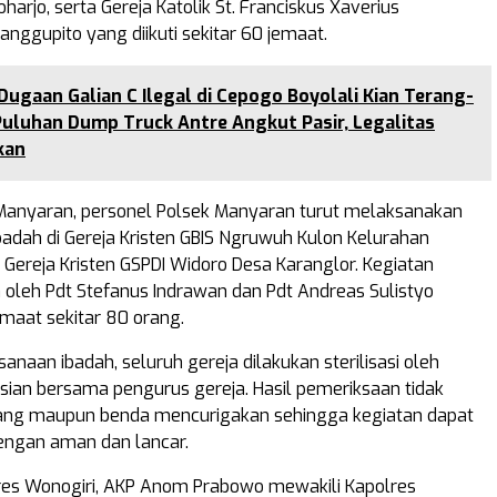
arjo, serta Gereja Katolik St. Franciskus Xaverius
nggupito yang diikuti sekitar 60 jemaat.
Dugaan Galian C Ilegal di Cepogo Boyolali Kian Terang-
Puluhan Dump Truck Antre Angkut Pasir, Legalitas
kan
Manyaran, personel Polsek Manyaran turut melaksanakan
dah di Gereja Kristen GBIS Ngruwuh Kulon Kelurahan
 Gereja Kristen GSPDI Widoro Desa Karanglor. Kegiatan
n oleh Pdt Stefanus Indrawan dan Pdt Andreas Sulistyo
emaat sekitar 80 orang.
naan ibadah, seluruh gereja dilakukan sterilisasi oleh
isian bersama pengurus gereja. Hasil pemeriksaan tidak
ang maupun benda mencurigakan sehingga kegiatan dapat
engan aman dan lancar.
res Wonogiri, AKP Anom Prabowo mewakili Kapolres