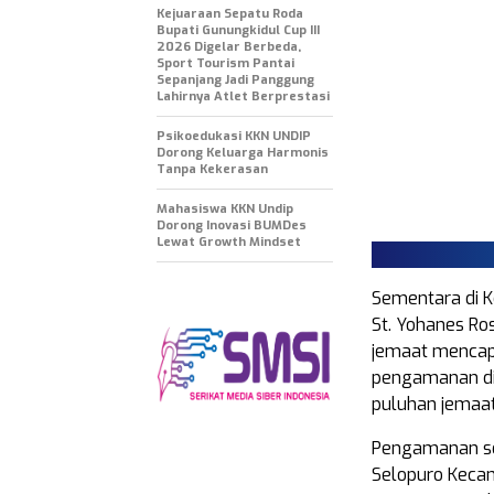
Kejuaraan Sepatu Roda
Bupati Gunungkidul Cup III
2026 Digelar Berbeda,
Sport Tourism Pantai
Sepanjang Jadi Panggung
Lahirnya Atlet Berprestasi
Psikoedukasi KKN UNDIP
Dorong Keluarga Harmonis
Tanpa Kekerasan
Mahasiswa KKN Undip
Dorong Inovasi BUMDes
Lewat Growth Mindset
Sementara di K
St. Yohanes Ro
jemaat mencapa
pengamanan dil
puluhan jemaat
Pengamanan ser
Selopuro Kecam