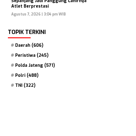
Sepanjang Jadi Panggung Lahirnya
Atlet Berprestasi
Agustus 7, 2026 | 3:04 pm WIB
TOPIK TERKINI
Daerah
(606)
Peristiwa
(245)
Polda Jateng
(571)
Polri
(488)
TNI
(322)