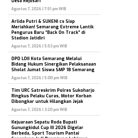
Desa Rejosari
Agustus 7, 2026 | 7:51 pm WIB
Arlida Putri & SUKENI cs Siap
Meriahkan! Semarang Extreme Lantik
Pengurus Baru “Back On Track” di
Stadion Jatidiri
Agustus 7, 2026 | 5:53 pm WIB
DPD LDII Kota Semarang Melalui
Bidang Hukum Sinergikan Pelaksanaan
Sholat Jumat Siswa SMP 18 Semarang
Agustus 7, 2026 | 5:00 pm WIB
Tim URC Satreskrim Polres Sukoharjo
Ringkus Pelaku Curas, Motor Korban
Dibongkar untuk Hilangkan Jejak
Agustus 7, 2026 | 3:20 pm WIB
Kejuaraan Sepatu Roda Bupati
Gunungkidul Cup III 2026 Digelar
Berbeda, Sport Tourism Pantai