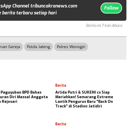
sApp Channel tribuncakranews.com
Follow
 berita terbaru setiap hari
Berita ini 7 kali dibaca
nan Gereja
Polda Jateng
Polres Wonogiri
Berita
i Paguyuban BPD Bahas
Arlida Putri & SUKENI cs Siap
uran Diri Massal Anggota
Meriahkan! Semarang Extreme
 Rejosari
Lantik Pengurus Baru “Back On
Track” di Stadion Jatidiri
Berita