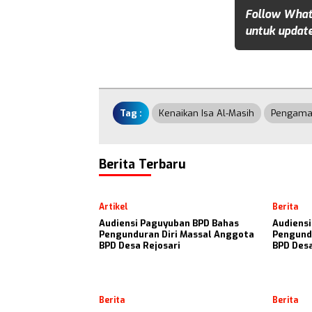
Follow What
untuk update
Tag :
Kenaikan Isa Al-Masih
Pengama
Berita Terbaru
Artikel
Berita
Audiensi Paguyuban BPD Bahas
Audiens
Pengunduran Diri Massal Anggota
Pengund
BPD Desa Rejosari
BPD Desa
Berita
Berita