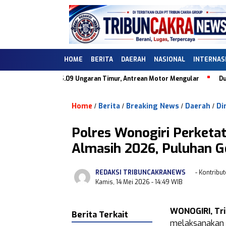
HOME
BERITA
DAERAH
NASIONAL
INTERNAS
 di SPBU 44.505.09 Ungaran Timur, Antrean Motor Mengular
Dugaan 
Home
Berita
Breaking News
Daerah
Di
/
/
/
/
Polres Wonogiri Perketa
Almasih 2026, Puluhan G
REDAKSI TRIBUNCAKRANEWS
- Kontribut
Kamis, 14 Mei 2026
- 14:49 WIB
WONOGIRI, Tr
Berita Terkait
melaksanakan p