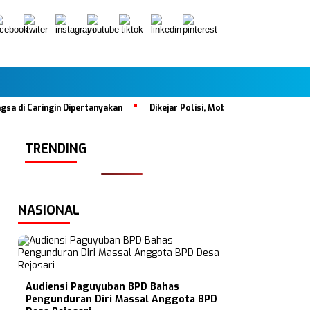
Caringin Dipertanyakan
Dikejar Polisi, Mobil Tabrak Satu Keluarga
TRENDING
NASIONAL
Audiensi Paguyuban BPD Bahas
Pengunduran Diri Massal Anggota BPD