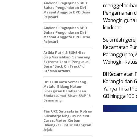
Audiensi Paguyuban BPD
menggelar ibad
Bahas Pengunduran Diri
Pengamanan dil
Massal Anggota BPD Desa
Rejosari
Wonogiri guna 
khidmat.
Audiensi Paguyuban BPD
Bahas Pengunduran Diri
Massal Anggota BPD Desa
Sejumlah gerej
Rejosari
Kecamatan Purw
Arlida Putri & SUKENI cs
Paranggupito, 
Siap Meriahkan! Semarang
Wonogiri. Ratus
Extreme Lantik Pengurus
Baru “Back On Track” di
Stadion Jatidiri
Di Kecamatan P
Karanglo dan G
DPD LDII Kota Semarang
Melalui Bidang Hukum
Yahya Tirta Pr
Sinergikan Pelaksanaan
60 hingga 100 
Sholat Jumat Siswa SMP 18
Semarang
Tim URC Satreskrim Polres
Sukoharjo Ringkus Pelaku
Curas, Motor Korban
Dibongkar untuk Hilangkan
Jejak