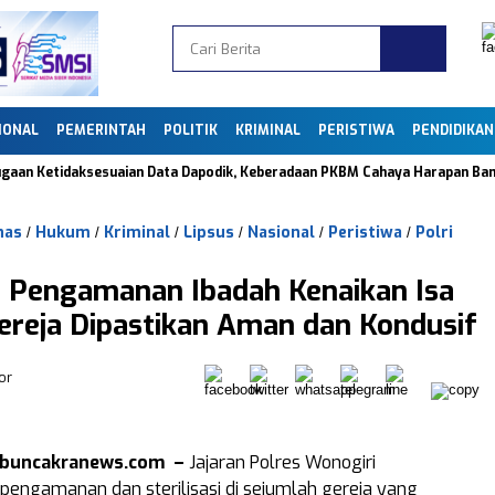
IONAL
PEMERINTAH
POLITIK
KRIMINAL
PERISTIWA
PENDIDIKAN
Ketidaksesuaian Data Dapodik, Keberadaan PKBM Cahaya Harapan Bangsa di 
nas
Hukum
Kriminal
Lipsus
Nasional
Peristiwa
Polri
/
/
/
/
/
/
t Pengamanan Ibadah Kenaikan Isa
ereja Dipastikan Aman dan Kondusif
or
ibuncakranews.com –
Jajaran Polres Wonogiri
engamanan dan sterilisasi di sejumlah gereja yang