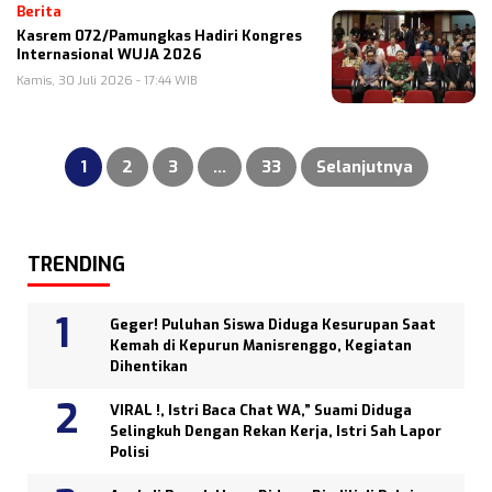
Berita
Kasrem 072/Pamungkas Hadiri Kongres
Internasional WUJA 2026
Kamis, 30 Juli 2026 - 17:44 WIB
Paginasi
pos
1
2
3
…
33
Selanjutnya
TRENDING
Geger! Puluhan Siswa Diduga Kesurupan Saat
Kemah di Kepurun Manisrenggo, Kegiatan
Dihentikan
VIRAL !, Istri Baca Chat WA,” Suami Diduga
Selingkuh Dengan Rekan Kerja, Istri Sah Lapor
Polisi