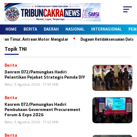
HOME
BERITA
DAERAH
NASIONAL
INTERNASIONAL
PEM
an Timur, Antrean Motor Mengular
Dugaan Ketidaksesuaian Data Dapo
Topik
TNI
Berita
Danrem 072/Pamungkas Hadiri
Pelantikan Pejabat Strategis Pemda DIY
Rabu, 5 Agustus 2026 - 17:49 WIB
Berita
Kasrem 072/Pamungkas Hadiri
Pembukaan Government Procurement
Forum & Expo 2026
Rabu, 5 Agustus 2026 - 17:42 WIB
Berita