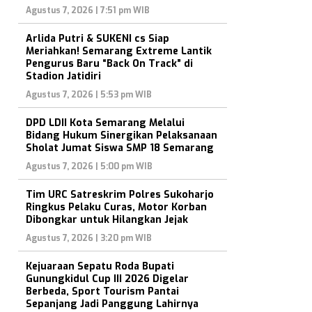
Agustus 7, 2026 | 7:51 pm WIB
Arlida Putri & SUKENI cs Siap
Meriahkan! Semarang Extreme Lantik
Pengurus Baru “Back On Track” di
Stadion Jatidiri
Agustus 7, 2026 | 5:53 pm WIB
DPD LDII Kota Semarang Melalui
Bidang Hukum Sinergikan Pelaksanaan
Sholat Jumat Siswa SMP 18 Semarang
Agustus 7, 2026 | 5:00 pm WIB
Tim URC Satreskrim Polres Sukoharjo
Ringkus Pelaku Curas, Motor Korban
Dibongkar untuk Hilangkan Jejak
Agustus 7, 2026 | 3:20 pm WIB
Kejuaraan Sepatu Roda Bupati
Gunungkidul Cup III 2026 Digelar
Berbeda, Sport Tourism Pantai
Sepanjang Jadi Panggung Lahirnya