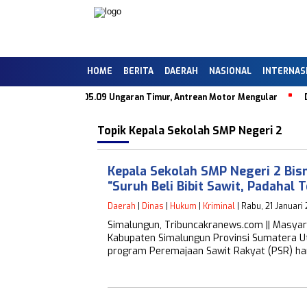
HOME
BERITA
DAERAH
NASIONAL
INTERNAS
alik di SPBU 44.505.09 Ungaran Timur, Antrean Motor Mengular
Dug
Topik
Kepala Sekolah SMP Negeri 2
Kepala Sekolah SMP Negeri 2 Bisn
“Suruh Beli Bibit Sawit, Padahal 
Daerah
|
Dinas
|
Hukum
|
Kriminal
| Rabu, 21 Januari
Simalungun, Tribuncakranews.com || Masya
Kabupaten Simalungun Provinsi Sumatera Ut
program Peremajaan Sawit Rakyat (PSR) h