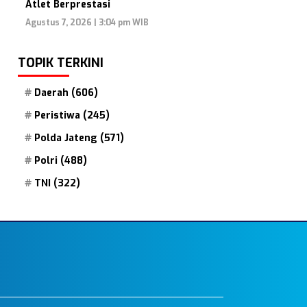
Atlet Berprestasi
Agustus 7, 2026 | 3:04 pm WIB
TOPIK TERKINI
Daerah
(606)
Peristiwa
(245)
Polda Jateng
(571)
Polri
(488)
TNI
(322)