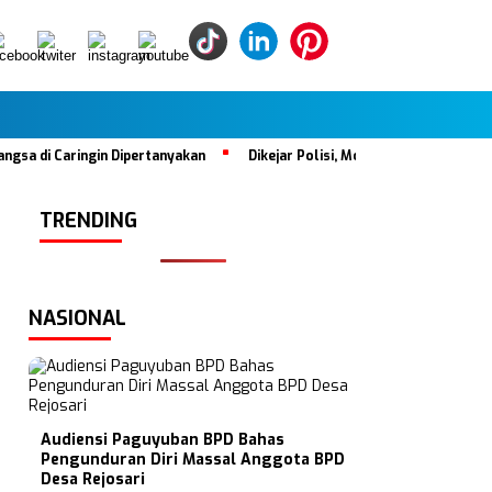
a di Caringin Dipertanyakan
Dikejar Polisi, Mobil Tabrak Satu Kelu
TRENDING
NASIONAL
Audiensi Paguyuban BPD Bahas
Pengunduran Diri Massal Anggota BPD
Desa Rejosari