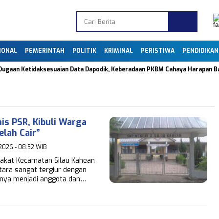
IONAL
PEMERINTAH
POLITIK
KRIMINAL
PERISTIWA
PENDIDIKAN
aan Ketidaksesuaian Data Dapodik, Keberadaan PKBM Cahaya Harapan Bangs
is PSR, Kibuli Warga
Telah Cair”
 2026 - 08:52 WIB
rakat Kecamatan Silau Kahean
ara sangat tergiur dengan
anya menjadi anggota dan…