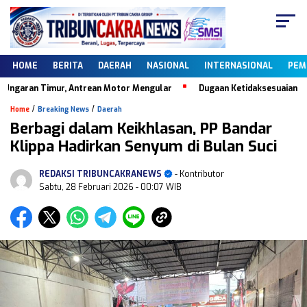
HOME
BERITA
DAERAH
NASIONAL
INTERNASIONAL
PEM
aran Timur, Antrean Motor Mengular
Dugaan Ketidaksesuaian Data D
/
/
Home
Breaking News
Daerah
Berbagi dalam Keikhlasan, PP Bandar
Klippa Hadirkan Senyum di Bulan Suci
REDAKSI TRIBUNCAKRANEWS
- Kontributor
Sabtu, 28 Februari 2026
- 00:07 WIB