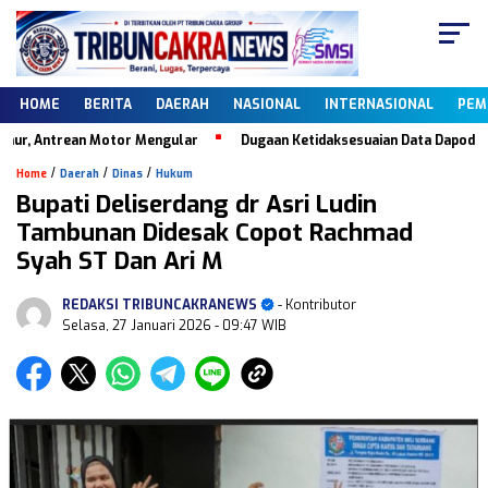
HOME
BERITA
DAERAH
NASIONAL
INTERNASIONAL
PEM
Antrean Motor Mengular
Dugaan Ketidaksesuaian Data Dapodik, Keber
/
/
/
Home
Daerah
Dinas
Hukum
Bupati Deliserdang dr Asri Ludin
Tambunan Didesak Copot Rachmad
Syah ST Dan Ari M
REDAKSI TRIBUNCAKRANEWS
- Kontributor
Selasa, 27 Januari 2026
- 09:47 WIB