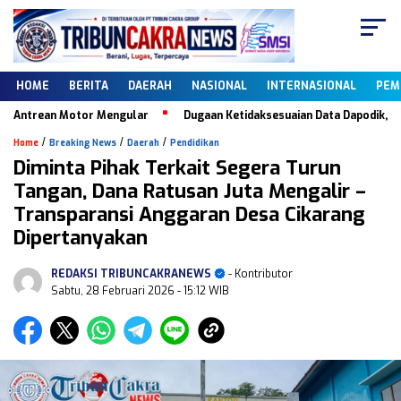
HOME
BERITA
DAERAH
NASIONAL
INTERNASIONAL
PEM
rean Motor Mengular
Dugaan Ketidaksesuaian Data Dapodik, Keberad
/
/
/
Home
Breaking News
Daerah
Pendidikan
Diminta Pihak Terkait Segera Turun
Tangan, Dana Ratusan Juta Mengalir –
Transparansi Anggaran Desa Cikarang
Dipertanyakan
REDAKSI TRIBUNCAKRANEWS
- Kontributor
Sabtu, 28 Februari 2026
- 15:12 WIB