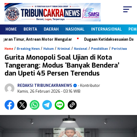
HOME
BERITA
DAERAH
NASIONAL
INTERNASIONAL
PEM
an Timur, Antrean Motor Mengular
Dugaan Ketidaksesuaian Data Dapo
/
/
/
/
/
/
Home
Breaking News
Hukum
Kriminal
Nasional
Pendidikan
Peristiwa
Gurita Monopoli Soal Ujian di Kota
Tangerang: Modus ‘Banyak Bendera’
dan Upeti 45 Persen Terendus
REDAKSI TRIBUNCAKRANEWS
- Kontributor
Kamis, 26 Februari 2026
- 03:16 WIB