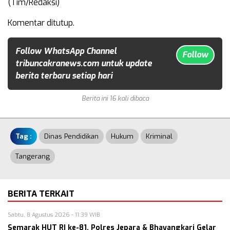
(Tim/Redaksi)
Komentar ditutup.
Follow WhatsApp Channel
Follow
tribuncakranews.com untuk update
berita terbaru setiap hari
Berita ini 16 kali dibaca
Tag :
Dinas Pendidikan
Hukum
Kriminal
Tangerang
BERITA TERKAIT
Sabtu, 8 Agustus 2026 - 11:39 WIB
Semarak HUT RI ke-81, Polres Jepara & Bhayangkari Gelar