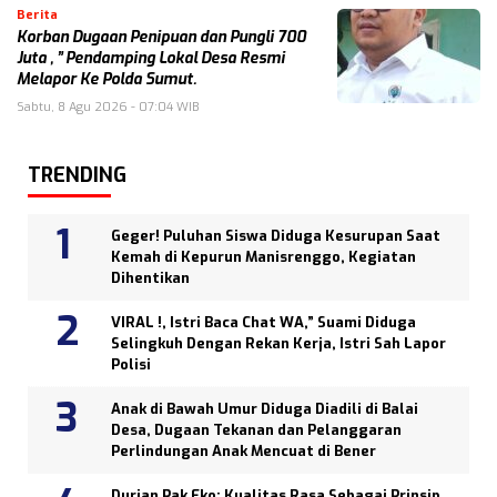
Berita
Korban Dugaan Penipuan dan Pungli 700
Juta , ” Pendamping Lokal Desa Resmi
Melapor Ke Polda Sumut.
Sabtu, 8 Agu 2026 - 07:04 WIB
TRENDING
Geger! Puluhan Siswa Diduga Kesurupan Saat
Kemah di Kepurun Manisrenggo, Kegiatan
Dihentikan
VIRAL !, Istri Baca Chat WA,” Suami Diduga
Selingkuh Dengan Rekan Kerja, Istri Sah Lapor
Polisi
Anak di Bawah Umur Diduga Diadili di Balai
Desa, Dugaan Tekanan dan Pelanggaran
Perlindungan Anak Mencuat di Bener
Durian Pak Eko: Kualitas Rasa Sebagai Prinsip