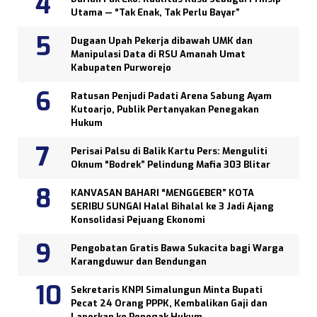
Utama — “Tak Enak, Tak Perlu Bayar”
Dugaan Upah Pekerja dibawah UMK dan
Manipulasi Data di RSU Amanah Umat
Kabupaten Purworejo
Ratusan Penjudi Padati Arena Sabung Ayam
Kutoarjo, Publik Pertanyakan Penegakan
Hukum
Perisai Palsu di Balik Kartu Pers: Menguliti
Oknum “Bodrek” Pelindung Mafia 303 Blitar
KANVASAN BAHARI “MENGGEBER” KOTA
SERIBU SUNGAI Halal Bihalal ke 3 Jadi Ajang
Konsolidasi Pejuang Ekonomi
Pengobatan Gratis Bawa Sukacita bagi Warga
Karangduwur dan Bendungan
Sekretaris KNPI Simalungun Minta Bupati
Pecat 24 Orang PPPK, Kembalikan Gaji dan
Laporkan ke Penegak Hukum