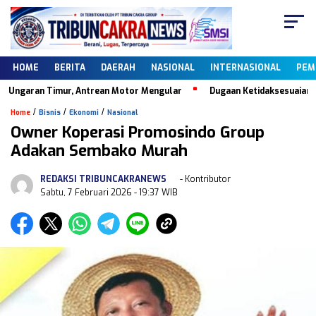
HOME
BERITA
DAERAH
NASIONAL
INTERNASIONAL
PEM
ngaran Timur, Antrean Motor Mengular
Dugaan Ketidaksesuaian Data
/
/
/
Home
Bisnis
Ekonomi
Nasional
Owner Koperasi Promosindo Group
Adakan Sembako Murah
REDAKSI TRIBUNCAKRANEWS
- Kontributor
Sabtu, 7 Februari 2026
- 19:37 WIB