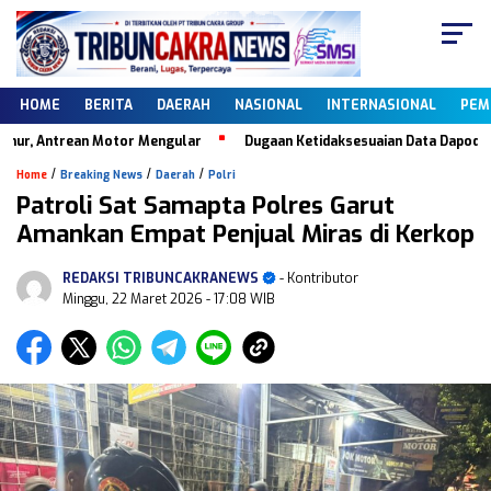
HOME
BERITA
DAERAH
NASIONAL
INTERNASIONAL
PEM
ean Motor Mengular
Dugaan Ketidaksesuaian Data Dapodik, Keberadaa
/
/
/
Home
Breaking News
Daerah
Polri
Patroli Sat Samapta Polres Garut
Amankan Empat Penjual Miras di Kerkop
REDAKSI TRIBUNCAKRANEWS
- Kontributor
Minggu, 22 Maret 2026
- 17:08 WIB