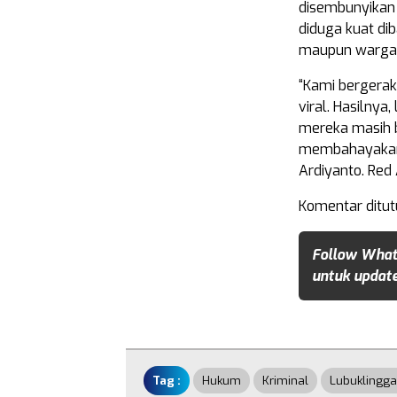
disembunyikan d
diduga kuat di
maupun warga s
“Kami bergerak
viral. Hasilnya
mereka masih b
membahayakan 
Ardiyanto. Red
Komentar ditut
Follow What
untuk update
Tag :
Hukum
Kriminal
Lubuklingg