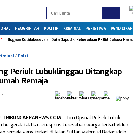
IONAL
PEMERINTAH
POLITIK
KRIMINAL
PERISTIWA
PENDIDIKAN
Dugaan Ketidaksesuaian Data Dapodik, Keberadaan PKBM Cahaya Harapan Ba
riminal
Polri
/
ng Periuk Lubuklinggau Ditangkap
i Rumah Remaja
or
U,
TRIBUNCAKRANEWS.COM
– Tim Opsnal Polsek Lubuk
n bergerak taktis merespons keresahan warga terkait video
uran remaja yang terjadi di Jalan Sultan Mahmud Badaruddin