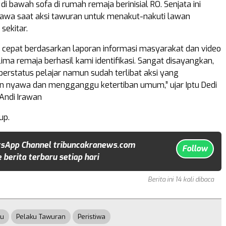
i bawah sofa di rumah remaja berinisial RO. Senjata ini
bawa saat aksi tawuran untuk menakut-nakuti lawan
ekitar.
 cepat berdasarkan laporan informasi masyarakat dan video
, lima remaja berhasil kami identifikasi. Sangat disayangkan,
erstatus pelajar namun sudah terlibat aksi yang
nyawa dan mengganggu ketertiban umum,” ujar Iptu Dedi
 Andi Irawan
up.
sApp Channel tribuncakranews.com
Follow
 berita terbaru setiap hari
Berita ini 14 kali dibaca
au
Pelaku Tawuran
Peristiwa