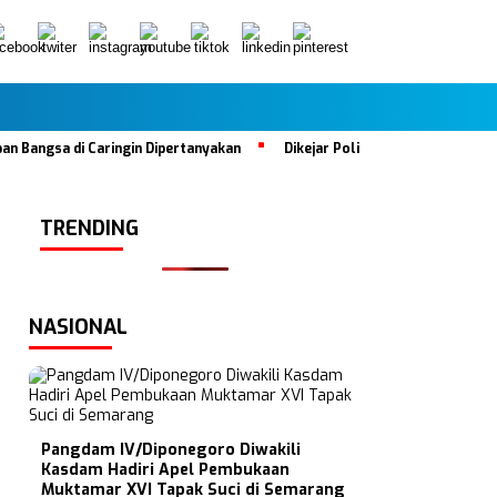
ngsa di Caringin Dipertanyakan
Dikejar Polisi, Mobil Tabrak Satu K
TRENDING
NASIONAL
Pangdam IV/Diponegoro Diwakili
Kasdam Hadiri Apel Pembukaan
Muktamar XVI Tapak Suci di Semarang