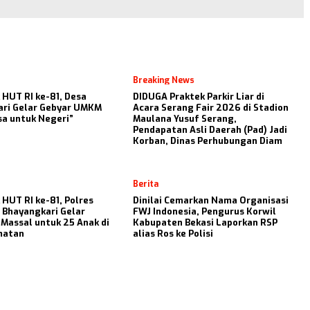
Breaking News
HUT RI ke-81, Desa
DIDUGA Praktek Parkir Liar di
ari Gelar Gebyar UMKM
Acara Serang Fair 2026 di Stadion
sa untuk Negeri”
Maulana Yusuf Serang,
Pendapatan Asli Daerah (Pad) Jadi
Korban, Dinas Perhubungan Diam
Berita
HUT RI ke-81, Polres
Dinilai Cemarkan Nama Organisasi
 Bhayangkari Gelar
FWJ Indonesia, Pengurus Korwil
Massal untuk 25 Anak di
Kabupaten Bekasi Laporkan RSP
matan
alias Ros ke Polisi