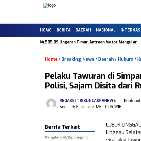
HOME
BERITA
DAERAH
NASIONAL
INTERNAS
k-Balik di SPBU 44.505.09 Ungaran Timur, Antrean Motor Mengular
Home
Breaking News
Daerah
Hukum
K
/
/
/
/
Pelaku Tawuran di Simpa
Polisi, Sajam Disita dar
REDAKSI TRIBUNCAKRANEWS
- Kontribut
Senin, 16 Februari 2026
- 11:09 WIB
LUBUK LINGGA
Berita Terkait
Linggau Selata
Pangdam IV/Diponegoro
viral aksi taw