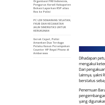
Organisasi FWJ Indonesia,
Pengurus Korwil Kabupaten
Bekasi Laporkan RSP alias
Ros ke Polisi
PC LDII SEMARANG SELATAN,
FKUB DAN KECAMATAN
JALIN SINERGITAS UNTUK
KERUKUNAN
Gerak Cepat, Polisi
Amankan Dua Terduga
Pelaku Kasus Perampokan
Counter HP Royal Phone di
Ambarawa
Dihadapan petu
mengakui keter
Dari pengakua
lainnya, yakni 
berstatus sebag
Penemuan Baran
pengembangan 
yang digunakan