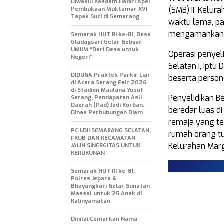
Diwakili Kasdam Hadiri Apel
(SMB) II, Kelur
Pembukaan Muktamar XVI
Tapak Suci di Semarang
waktu lama, pa
mengamankan p
Semarak HUT RI ke-81, Desa
Gladagsari Gelar Gebyar
UMKM “Dari Desa untuk
Operasi penyeli
Negeri”
Selatan I, Iptu
DIDUGA Praktek Parkir Liar
beserta persone
di Acara Serang Fair 2026
di Stadion Maulana Yusuf
Penyelidikan B
Serang, Pendapatan Asli
Daerah (Pad) Jadi Korban,
beredar luas di
Dinas Perhubungan Diam
remaja yang te
PC LDII SEMARANG SELATAN,
rumah orang tu
FKUB DAN KECAMATAN
Kelurahan Mar
JALIN SINERGITAS UNTUK
KERUKUNAN
Semarak HUT RI ke-81,
Polres Jepara &
Bhayangkari Gelar Sunatan
Massal untuk 25 Anak di
Kalinyamatan
Dinilai Cemarkan Nama