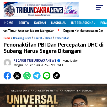
HOME
BERITA
DAERAH
NASIONAL
INTERNASIONAL
PEM
Timur, Antrean Motor Mengular
Dugaan Ketidaksesuaian Data Dapodi
/
/
/
/
Home
Breaking News
Daerah
Dinas
Pemerintah
Penonaktifan PBI Dan Percepatan UHC di
Subang Harus Segera Ditangani
REDAKSI TRIBUNCAKRANEWS
- Kontributor
Minggu, 22 Februari 2026
- 19:10 WIB