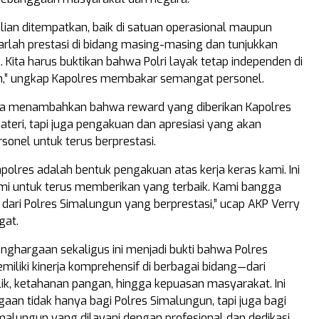
lian ditempatkan, baik di satuan operasional maupun
arlah prestasi di bidang masing-masing dan tunjukkan
k. Kita harus buktikan bahwa Polri layak tetap independen di
n,” ungkap Kapolres membakar semangat personel.
ba menambahkan bahwa reward yang diberikan Kapolres
teri, tapi juga pengakuan dan apresiasi yang akan
sonel untuk terus berprestasi.
polres adalah bentuk pengakuan atas kerja keras kami. Ini
i untuk terus memberikan yang terbaik. Kami bangga
 dari Polres Simalungun yang berprestasi,” ucap AKP Verry
gat.
enghargaan sekaligus ini menjadi bukti bahwa Polres
iliki kinerja komprehensif di berbagai bidang—dari
ik, ketahanan pangan, hingga kepuasan masyarakat. Ini
aan tidak hanya bagi Polres Simalungun, tapi juga bagi
alungun yang dilayani dengan profesional dan dedikasi