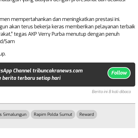
tmen mempertahankan dan meningkatkan prestasi ini.
gun akan terus bekerja keras memberikan pelayanan terbaik
akat,” tegas AKP Verry Purba menutup dengan penuh
Red/Sam
up.
sApp Channel tribuncakranews.com
Follow
 berita terbaru setiap hari
Berita ini 8 kali dibaca
es Simalungun
Rapim Polda Sumut
Reward