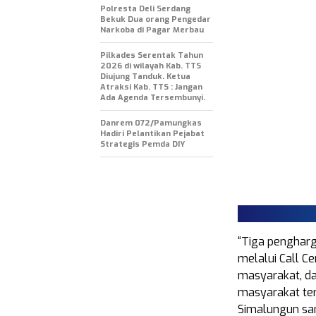
Polresta Deli Serdang
Bekuk Dua orang Pengedar
Narkoba di Pagar Merbau
Pilkades Serentak Tahun
2026 di wilayah Kab. TTS
Diujung Tanduk. Ketua
Atraksi Kab. TTS : Jangan
Ada Agenda Tersembunyi.
Danrem 072/Pamungkas
Hadiri Pelantikan Pejabat
Strategis Pemda DIY
“Tiga pengharg
melalui Call C
masyarakat, d
masyarakat ter
Simalungun sa