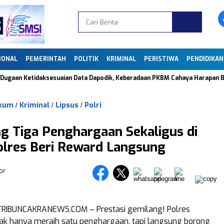
IONAL
PEMERINTAH
POLITIK
KRIMINAL
PERISTIWA
PENDIDIKAN
Ketidaksesuaian Data Dapodik, Keberadaan PKBM Cahaya Harapan Bangsa di
kum
Kriminal
Lipsus
Polri
/
/
/
g Tiga Penghargaan Sekaligus di
lres Beri Reward Langsung
or
RIBUNCAKRANEWS.COM – Prestasi gemilang! Polres
ak hanya meraih satu penghargaan, tapi langsung borong