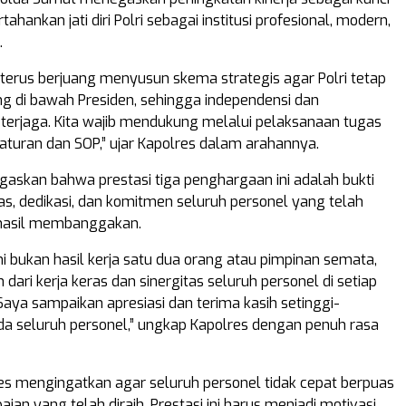
ankan jati diri Polri sebagai institusi profesional, modern,
.
i terus berjuang menyusun skema strategis agar Polri tetap
g di bawah Presiden, sehingga independensi dan
s terjaga. Kita wajib mendukung melalui pelaksanaan tugas
 aturan dan SOP,” ujar Kapolres dalam arahannya.
askan bahwa prestasi tiga penghargaan ini adalah bukti
ras, dedikasi, dan komitmen seluruh personel yang telah
asil membanggakan.
ni bukan hasil kerja satu dua orang atau pimpinan semata,
dari kerja keras dan sinergitas seluruh personel di setiap
Saya sampaikan apresiasi dan terima kasih setinggi-
da seluruh personel,” ungkap Kapolres dengan penuh rasa
s mengingatkan agar seluruh personel tidak cepat berpuas
paian yang telah diraih. Prestasi ini harus menjadi motivasi