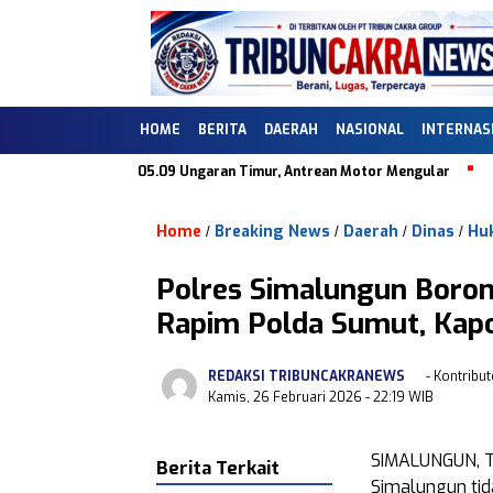
HOME
BERITA
DAERAH
NASIONAL
INTERNAS
 di SPBU 44.505.09 Ungaran Timur, Antrean Motor Mengular
Dugaan 
Home
Breaking News
Daerah
Dinas
Hu
/
/
/
/
Polres Simalungun Boron
Rapim Polda Sumut, Kapo
REDAKSI TRIBUNCAKRANEWS
- Kontribut
Kamis, 26 Februari 2026
- 22:19 WIB
SIMALUNGUN, T
Berita Terkait
Simalungun tid