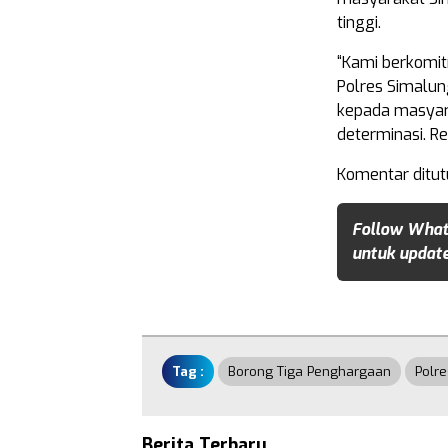
tinggi.
“Kami berkomi
Polres Simalun
kepada masyar
determinasi. 
Komentar ditut
Follow What
untuk update
Tag :
Borong Tiga Penghargaan
Polr
Berita Terbaru