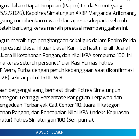
aligus dalam Rapat Pimpinan (Rapim) Polda Sumut yang
25/2/2026). Kapolres Simalungun AKBP Marganda Aritonang,
ngsung memberikan reward dan apresiasi kepada seluruh
telah berjuang keras meraih prestasi membanggakan ini.
ngun meraih tiga penghargaan sekaligus dalam Rapim Polda
 prestasi biasa, ini luar biasa! Kami berhasil meraih Juara I
, Juara III Ketahanan Pangan, dan nilai IKPA sempurna 100. Ini
rja keras seluruh personel,” ujar Kasi Humas Polres
P Verry Purba dengan penuh kebanggaan saat dikonfirmasi
26) sekitar pukul 15.00 WIB.
an bergengsi yang berhasil diraih Polres Simalungun
I Kategori Tertinggi Persentase Panggilan Terjawab dan
engaduan Terbanyak Call Center 110, Juara III Kategori
nan Pangan, dan Pencapaian Nilai IKPA (Indeks Kepuasan
atur) Polres Simalungun 100 (Sempurna).
ADVERTISEMENT