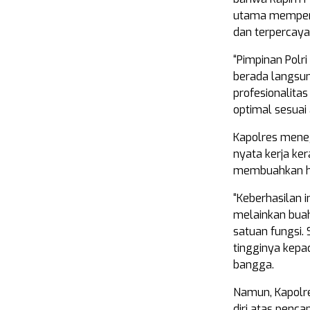
utama mempertah
dan terpercaya
“Pimpinan Polr
berada langsun
profesionalita
optimal sesuai
Kapolres meneg
nyata kerja ke
membuahkan h
“Keberhasilan i
melainkan buah 
satuan fungsi. 
tingginya kepa
bangga.
Namun, Kapolre
diri atas penca