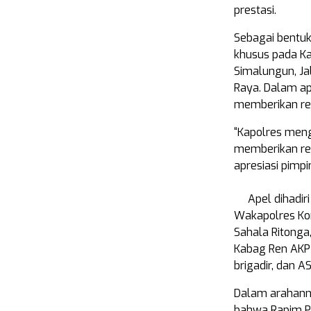
prestasi.
Sebagai bentuk
khusus pada Ka
Simalungun, Ja
Raya. Dalam ap
memberikan re
“Kapolres men
memberikan rew
apresiasi pimpi
Apel dihadir
Wakapolres Ko
Sahala Ritonga
Kabag Ren AKP 
brigadir, dan 
Dalam arahann
bahwa Rapim P