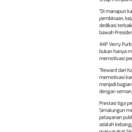
“Di manapun ka
pembinaan, kej
dedikasi terbai
bawah Preside
AKP Verry Pur
bukan hanya ma
memotivasi per
“Reward dari Ka
memotivasi kam
menjadi bagian
dengan seman
Prestasi tiga p
Simalungun mem
pelayanan publ
adalah kebangg
masyarakat Sim