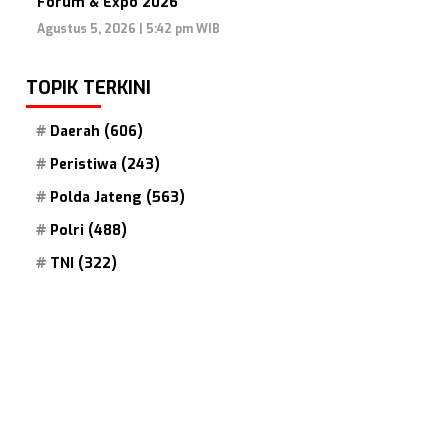
Forum & Expo 2026
Agustus 5, 2026 | 5:42 pm WIB
TOPIK TERKINI
Daerah
(606)
Peristiwa
(243)
Polda Jateng
(563)
Polri
(488)
TNI
(322)