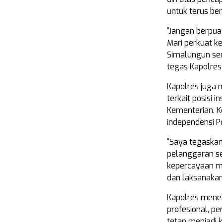
untuk terus be
“Jangan berpuas
Mari perkuat k
Simalungun se
tegas Kapolres
Kapolres juga 
terkait posisi 
Kementerian. K
independensi Po
“Saya tegaskan
pelanggaran se
kepercayaan ma
dan laksanakan
Kapolres meneka
profesional, p
tetap menjadi