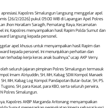
 apresiasi, Kapolres Simalungun langsung menggelar apel
mis (26/2/2026) pukul 09.00 WIB di Lapangan Apel Polres
lan Jhon Horailam Saragih, Pematang Raya, Kecamatan
el ini, Kapolres menyampaikan hasil Rapim Polda Sumut dan
ward langsung kepada personel.
ggelar apel khusus untuk menyampaikan hasil Rapim dan
ard kepada personel. Ini menunjukkan perhatian dan
nan terhadap kerja keras anak buahnya,” ucap AKP Verry.
i oleh seluruh jajaran pimpinan Polres Simalungun termasuk
mpol Imam Alriyuddin, SH, MH, Kabag SDM Kompol Manaek
, SH, MH, Kabag Log Kompol Pandapotan Butar-butar, SH, PS.
Tugono, SH, para Kasat, para KBO, serta seluruh perwira,
ASN Polres Simalungun.
ya, Kapolres AKBP Marganda Aritonang menyampaikan
olda Sumut menegaskan peningkatan kinerja sebagai kunci