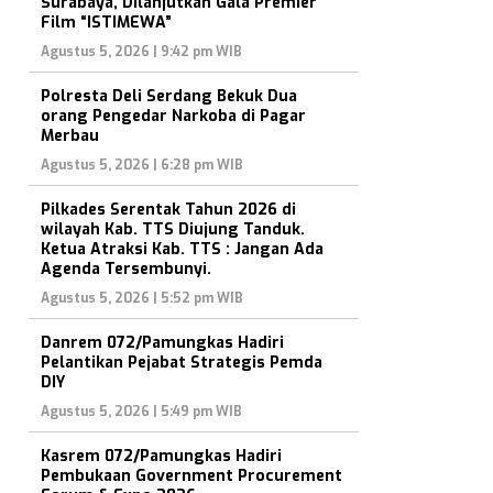
Surabaya, Dilanjutkan Gala Premier
Film “ISTIMEWA”
Agustus 5, 2026 | 9:42 pm WIB
Polresta Deli Serdang Bekuk Dua
orang Pengedar Narkoba di Pagar
Merbau
Agustus 5, 2026 | 6:28 pm WIB
Pilkades Serentak Tahun 2026 di
wilayah Kab. TTS Diujung Tanduk.
Ketua Atraksi Kab. TTS : Jangan Ada
Agenda Tersembunyi.
Agustus 5, 2026 | 5:52 pm WIB
Danrem 072/Pamungkas Hadiri
Pelantikan Pejabat Strategis Pemda
DIY
Agustus 5, 2026 | 5:49 pm WIB
Kasrem 072/Pamungkas Hadiri
Pembukaan Government Procurement