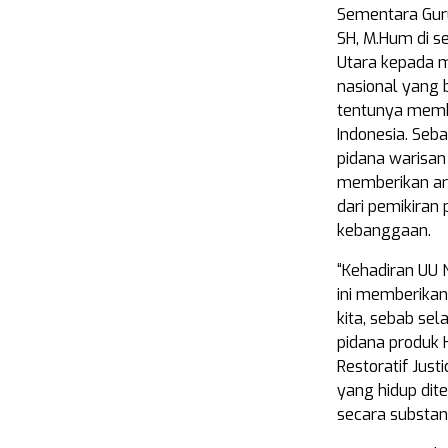
Sementara Guru
SH, M.Hum di se
Utara kepada 
nasional yang b
tentunya membe
Indonesia. Seb
pidana warisan 
memberikan ara
dari pemikiran
kebanggaan.
“Kehadiran UU 
ini memberikan
kita, sebab se
pidana produk H
Restoratif Jus
yang hidup dit
secara substans