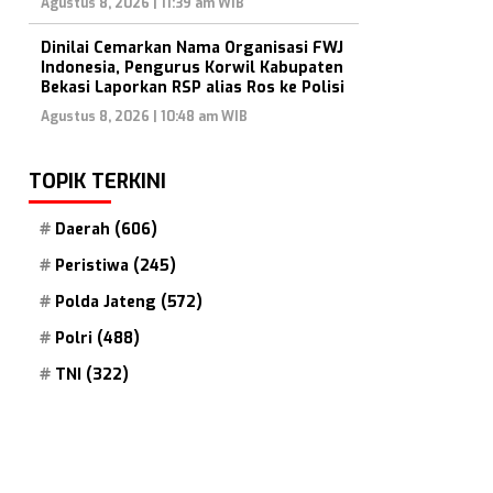
Agustus 8, 2026 | 11:39 am WIB
Dinilai Cemarkan Nama Organisasi FWJ
Indonesia, Pengurus Korwil Kabupaten
Bekasi Laporkan RSP alias Ros ke Polisi
Agustus 8, 2026 | 10:48 am WIB
TOPIK TERKINI
Daerah
(606)
Peristiwa
(245)
Polda Jateng
(572)
Polri
(488)
TNI
(322)