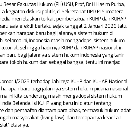
 Besar Fakultas Hukum (FH) USU, Prof, Dr H Hasim Purba,
la kegiatan diskusi politik, di Sekretariat DPD RI Sumatera
media menjelaskan terkait pemberlakuan KUHP dan KUHAP
aru saja efektif berlaku sejak tanggal 2 Januari 2026 lalu,
rikan harapan baru bagi jalannya sistem hukum di
ab, selama ini, Indonesia masih mengadopsi sistem hukum
kolonial, sehingga hadirnya KUHP dan KUHAP nasional ini,
h baru bagi jalannya sistem hukum Indonesia yang lahir
 para tokoh hukum dan sebagai bangsa, tentu ini menjadi
Nomor 1/2023 terhadap lahirnya KUHP dan KUHAP Nasional
 harapan baru bagi jalannya sistem hukum pidana nasional
lama ini kita cenderung masih mengadopsi sistem hukum
india Belanda. Isi KUHP yang baru ini diatur tentang
tice dan pemaafan diantara para pihak, termasuk hukum adat
engah masyarakat (living law), dan tercapainya keadilan
ial,”jelasnya.