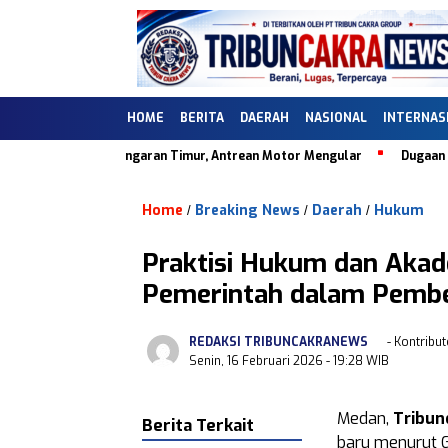
HOME
BERITA
DAERAH
NASIONAL
INTERNAS
U 44.505.09 Ungaran Timur, Antrean Motor Mengular
Dugaan Ketidak
Home
Breaking News
Daerah
Hukum
/
/
/
Praktisi Hukum dan Akad
Pemerintah dalam Pemb
REDAKSI TRIBUNCAKRANEWS
- Kontribut
Senin, 16 Februari 2026
- 19:28 WIB
Medan,
Tribun
Berita Terkait
baru menurut G