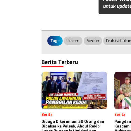
untuk update
Tag :
Hukum
Medan
Praktisi Huku
Berita Terbaru
Berita
Berita
Diduga Dikerumuni 50 Orang dan
Pangdam
Dipaksa ke Polsek, Abdul Rokib
Kasdam 
Lapor Dugaan Intimidasi dan
Muktamar