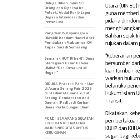
Diduga Dikerumuni 50
Utara (UIN SU)
Orang dan Dipaksa ke
guna memberi 
Polsek, Abdul Rokib Lapor
Dugaan Intimidasi dan
pidana di Indo
Persekusi
menghilangkan
Pangdam IV/Diponegoro
Bahkan sejak I
Diwakili Kasdam Hadiri Apel
rujukan dalam 
Pembukaan Muktamar XVI
Tapak Suci di Semarang
“Keberanian p
Semarak HUT RI ke-81, Desa
bersumber dari
Gladagsari Gelar Gebyar
UMKM “Dari Desa untuk
kian tumbuh k
Negeri”
warisan hukum 
DIDUGA Praktek Parkir Liar
belantika pene
di Acara Serang Fair 2026
Hukum Islam UI
di Stadion Maulana Yusuf
Serang, Pendapatan Asli
Transiti.
Daerah (Pad) Jadi Korban,
Dinas Perhubungan Diam
Dikatakan, keb
PC LDII SEMARANG SELATAN,
pemberlakuan 
FKUB DAN KECAMATAN
KUHP dan KUHAP
JALIN SINERGITAS UNTUK
KERUKUNAN
segar bagi keb