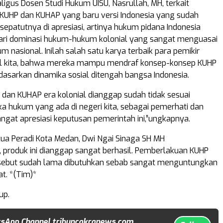
igus Dosen Studi Hukum UISU, Nasrullah, MH, terkait
KUHP dan KUHAP yang baru versi Indonesia yang sudah
sepatutnya di apresiasi, artinya hukum pidana Indonesia
dari dominasi hukum-hukum kolonial yang sangat menguasai
 nasional. Inilah salah satu karya terbaik para pemikir
l kita, bahwa mereka mampu mendraf konsep-konsep KUHP
asarkan dinamika sosial ditengah bangsa Indonesia.
P dan KUHAP era kolonial dianggap sudah tidak sesuai
a hukum yang ada di negeri kita, sebagai pemerhati dan
angat apresiasi keputusan pemerintah ini,”ungkapnya.
ua Peradi Kota Medan, Dwi Ngai Sinaga SH MH
roduk ini dianggap sangat berhasil. Pemberlakuan KUHP
sebut sudah lama dibutuhkan sebab sangat menguntungkan
t. *(Tim)*
up.
sApp Channel tribuncakranews.com