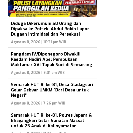
Diduga Dikerumuni 50 Orang dan
Dipaksa ke Polsek, Abdul Rokib Lapor
Dugaan Intimidasi dan Persekusi
Agustus 8, 2026 | 10:21 pm WIB
Pangdam IV/Diponegoro Diwakili
Kasdam Hadiri Apel Pembukaan
Muktamar XVI Tapak Suci di Semarang
Agustus 8, 2026 | 9:01 pm WIB
Semarak HUT RI ke-81, Desa Gladagsari
Gelar Gebyar UMKM “Dari Desa untuk
Negeri”
Agustus 8, 2026 | 7:26 pm WIB
Semarak HUT RI ke-81, Polres Jepara &
Bhayangkari Gelar Sunatan Massal
untuk 25 Anak di Kalinyamatan