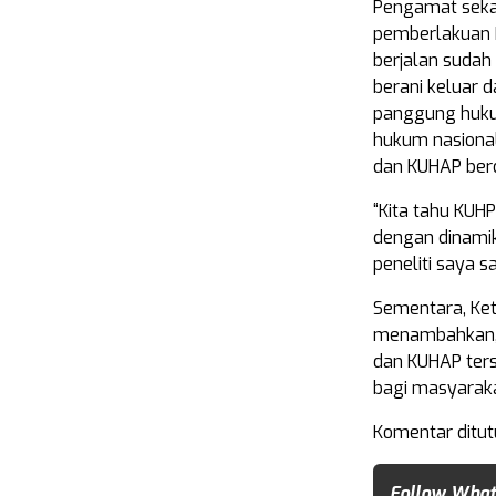
Pengamat sekal
pemberlakuan 
berjalan sudah 
berani keluar 
panggung hukum
hukum nasiona
dan KUHAP berd
“Kita tahu KUH
dengan dinamik
peneliti saya s
Sementara, Ket
menambahkan, p
dan KUHAP ter
bagi masyaraka
Komentar ditut
Follow What