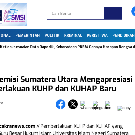
IONAL
PEMERINTAH
POLITIK
KRIMINAL
PERISTIWA
PENDIDIKAN
sesuaian Data Dapodik, Keberadaan PKBM Cahaya Harapan Bangsa di Caring
emisi Sumatera Utara Mengapresiasi
erlakuan KUHP dan KUHAP Baru
or
cakranews.com
// Pemberlakuan KUHP dan KUHAP yang
uru Besar Hukum Islam Universitas Islam Negeri Sumatera