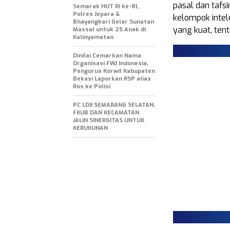
pasal dan tafs
Semarak HUT RI ke-81,
Polres Jepara &
kelompok intel
Bhayangkari Gelar Sunatan
yang kuat, tentu
Massal untuk 25 Anak di
Kalinyamatan
Dinilai Cemarkan Nama
Organisasi FWJ Indonesia,
Pengurus Korwil Kabupaten
Bekasi Laporkan RSP alias
Ros ke Polisi
PC LDII SEMARANG SELATAN,
FKUB DAN KECAMATAN
JALIN SINERGITAS UNTUK
KERUKUNAN