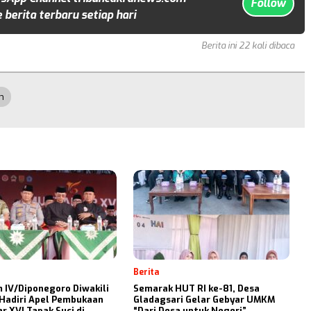
Follow
 berita terbaru setiap hari
Berita ini 22 kali dibaca
m
Berita
 IV/Diponegoro Diwakili
Semarak HUT RI ke-81, Desa
Hadiri Apel Pembukaan
Gladagsari Gelar Gebyar UMKM
 XVI Tapak Suci di
“Dari Desa untuk Negeri”