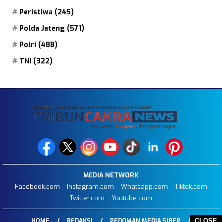
Peristiwa
(245)
Polda Jateng
(571)
Polri
(488)
TNI
(322)
MEDIA NETWORK
Facebook.com
Instagram.com
Whatsapp.com
Tiktok.com
Twitter.com
Youtube.com
CLOSE
HOME
REDAKSI
PEDOMAN MEDIA SIBER