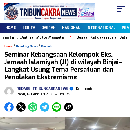
HOME
BERITA
DAERAH
NASIONAL
INTERNASIONAL
PEM
 Timur, Antrean Motor Mengular
Dugaan Ketidaksesuaian Data Dapod
/
/
Home
Breaking News
Daerah
Seminar Kebangsaan Kelompok Eks.
Jemaah Islamiyah (JI) di wilayah Binjai–
Langkat Usung Tema Persatuan dan
Penolakan Ekstremisme
REDAKSI TRIBUNCAKRANEWS
- Kontributor
Rabu, 18 Februari 2026
- 19:40 WIB