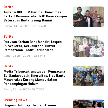
Berita
Audensi DPC LSM Harimau Banyumas
Terkait Permasalahan P3D Desa Pamijen
Baturaden Berlangsung Damai
Selasa, 30 Juni 2026 - 20:15 WIB
Berita
Ratusan Korban Bank Mandiri Taspen
Purwokerto, Geruduk dan Tuntut
Pembatalan Kredit Bermasalah
Jumat, 26 Juni 2026 - 12:38 WIB
Berita
Media Tribuncakranews dan Pengacara
Edi Sanjaya Jalin Sinergitas, Siap Bantu
Masyarakat Kurang Mampu dalam
Pendampingan Hukum
Senin, 22 Juni 2026 - 16:47 WIB
Breaking News
Dugaan Hubungan Pribadi Oknum