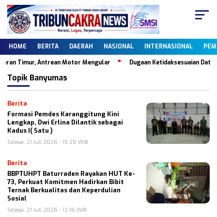
HOME
BERITA
DAERAH
NASIONAL
INTERNASIONAL
PEM
ran Timur, Antrean Motor Mengular
Dugaan Ketidaksesuaian Data Dap
Topik
Banyumas
Berita
Formasi Pemdes Karanggitung Kini
Lengkap, Dwi Erlina Dilantik sebagai
Kadus I( Satu )
Selasa, 21 Juli 2026 - 15:26 WIB
Berita
BBPTUHPT Baturraden Rayakan HUT Ke-
73, Perkuat Komitmen Hadirkan Bibit
Ternak Berkualitas dan Keperdulian
Sosial
Selasa, 21 Juli 2026 - 12:16 WIB