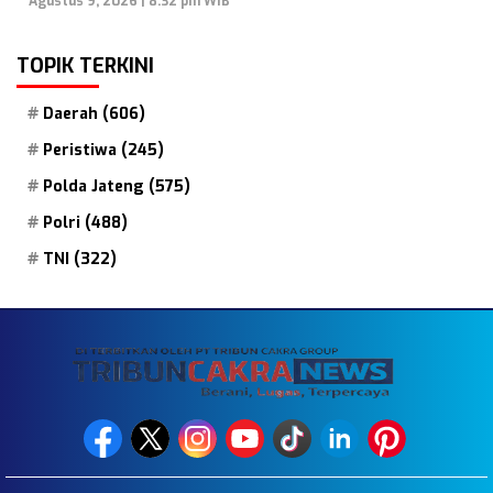
Agustus 9, 2026 | 8:32 pm WIB
TOPIK TERKINI
Daerah
(606)
Peristiwa
(245)
Polda Jateng
(575)
Polri
(488)
TNI
(322)