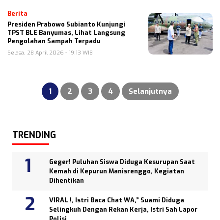
Berita
Presiden Prabowo Subianto Kunjungi
TPST BLE Banyumas, Lihat Langsung
Pengolahan Sampah Terpadu
Selasa, 28 April 2026 - 19:13 WIB
Paginasi
pos
1
2
3
4
Selanjutnya
TRENDING
Geger! Puluhan Siswa Diduga Kesurupan Saat
Kemah di Kepurun Manisrenggo, Kegiatan
Dihentikan
VIRAL !, Istri Baca Chat WA,” Suami Diduga
Selingkuh Dengan Rekan Kerja, Istri Sah Lapor
Polisi