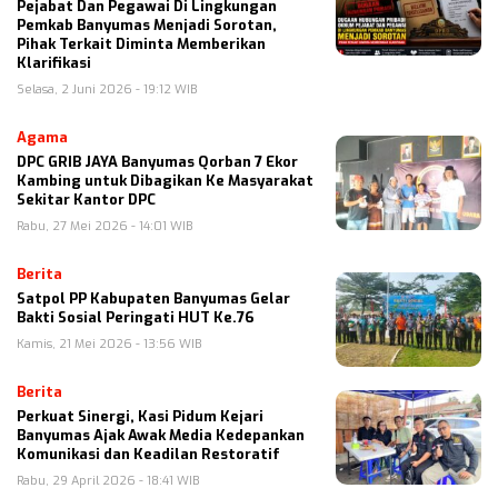
Pejabat Dan Pegawai Di Lingkungan
Pemkab Banyumas Menjadi Sorotan,
Pihak Terkait Diminta Memberikan
Klarifikasi
Selasa, 2 Juni 2026 - 19:12 WIB
Agama
DPC GRIB JAYA Banyumas Qorban 7 Ekor
Kambing untuk Dibagikan Ke Masyarakat
Sekitar Kantor DPC
Rabu, 27 Mei 2026 - 14:01 WIB
Berita
Satpol PP Kabupaten Banyumas Gelar
Bakti Sosial Peringati HUT Ke.76
Kamis, 21 Mei 2026 - 13:56 WIB
Berita
Perkuat Sinergi, Kasi Pidum Kejari
Banyumas Ajak Awak Media Kedepankan
Komunikasi dan Keadilan Restoratif
Rabu, 29 April 2026 - 18:41 WIB