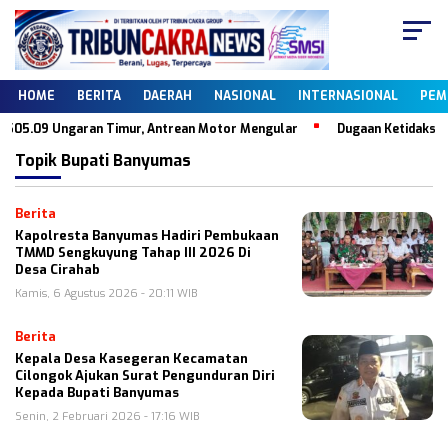
HOME
BERITA
DAERAH
NASIONAL
INTERNASIONAL
PEM
505.09 Ungaran Timur, Antrean Motor Mengular
Dugaan Ketidaksesua
Topik
Bupati Banyumas
Berita
Kapolresta Banyumas Hadiri Pembukaan
TMMD Sengkuyung Tahap III 2026 Di
Desa Cirahab
Kamis, 6 Agustus 2026 - 20:11 WIB
Berita
Kepala Desa Kasegeran Kecamatan
Cilongok Ajukan Surat Pengunduran Diri
Kepada Bupati Banyumas
Senin, 2 Februari 2026 - 17:16 WIB