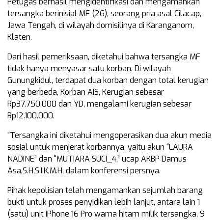
Petugas berhasil mengidentifikasi dan mengamankan
tersangka berinisial MF (26), seorang pria asal Cilacap,
Jawa Tengah, di wilayah domisilinya di Karanganom,
Klaten.
Dari hasil pemeriksaan, diketahui bahwa tersangka MF
tidak hanya menyasar satu korban. Di wilayah
Gunungkidul, terdapat dua korban dengan total kerugian
yang berbeda, Korban AIS, Kerugian sebesar
Rp37.750.000 dan YD, mengalami kerugian sebesar
Rp12.100.000.
“Tersangka ini diketahui mengoperasikan dua akun media
sosial untuk menjerat korbannya, yaitu akun “LAURA
NADINE” dan “MUTIARA SUCI_4,” ucap AKBP Damus
Asa,S.H,S.I.K,M.H, dalam konferensi persnya.
Pihak kepolisian telah mengamankan sejumlah barang
bukti untuk proses penyidikan lebih lanjut, antara lain 1
(satu) unit iPhone 16 Pro warna hitam milik tersangka, 9