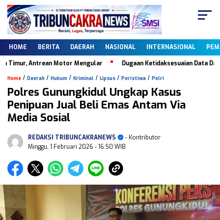
HOME
BERITA
DAERAH
NASIONAL
INTERNASIONAL
PEM
 Antrean Motor Mengular
Dugaan Ketidaksesuaian Data Dapodik, Keb
/
/
/
/
/
/
Home
Daerah
Hukum
Kriminal
Lipsus
Peristiwa
Polri
Polres Gunungkidul Ungkap Kasus
Penipuan Jual Beli Emas Antam Via
Media Sosial
REDAKSI TRIBUNCAKRANEWS
- Kontributor
Minggu, 1 Februari 2026
- 16:50 WIB