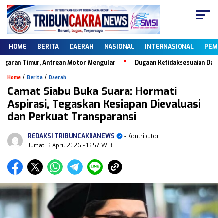
HOME
BERITA
DAERAH
NASIONAL
INTERNASIONAL
PEM
an Timur, Antrean Motor Mengular
Dugaan Ketidaksesuaian Data Dapo
/
/
Home
Berita
Daerah
Camat Siabu Buka Suara: Hormati
Aspirasi, Tegaskan Kesiapan Dievaluasi
dan Perkuat Transparansi
REDAKSI TRIBUNCAKRANEWS
- Kontributor
Jumat, 3 April 2026
- 13:57 WIB