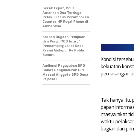
Gerak Cepat, Polisi
Amankan Dua Terduga
Pelaku Kasus Perampokan
Counter HP Royal Phone di
Ambarawa
Korban Dugaan Penipuan
dan Pungli 700 Juta , ”
Pendamping Lokal Desa
Resmi Melapor Ke Polda
Sumut.
Kondisi terseb
Audiensi Paguyuban BPD
kekuatan konst
Bahas Pengunduran Diri
pemasangan pon
Massal Anggota BPD Desa
Rejosari
Tak hanya itu, 
papan informas
masyarakat tid
waktu pelaksa
bagian dari prin