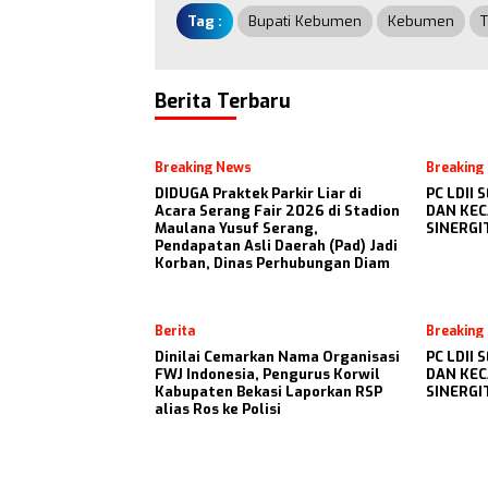
Tag :
Bupati Kebumen
Kebumen
T
Berita Terbaru
Breaking News
Breaking
DIDUGA Praktek Parkir Liar di
PC LDII
Acara Serang Fair 2026 di Stadion
DAN KEC
Maulana Yusuf Serang,
SINERG
Pendapatan Asli Daerah (Pad) Jadi
Korban, Dinas Perhubungan Diam
Berita
Breaking
Dinilai Cemarkan Nama Organisasi
PC LDII
FWJ Indonesia, Pengurus Korwil
DAN KEC
Kabupaten Bekasi Laporkan RSP
SINERG
alias Ros ke Polisi