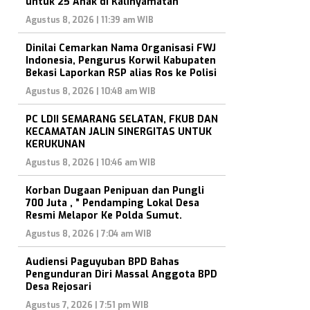
untuk 25 Anak di Kalinyamatan
Agustus 8, 2026 | 11:39 am WIB
Dinilai Cemarkan Nama Organisasi FWJ
Indonesia, Pengurus Korwil Kabupaten
Bekasi Laporkan RSP alias Ros ke Polisi
Agustus 8, 2026 | 10:48 am WIB
PC LDII SEMARANG SELATAN, FKUB DAN
KECAMATAN JALIN SINERGITAS UNTUK
KERUKUNAN
Agustus 8, 2026 | 10:46 am WIB
Korban Dugaan Penipuan dan Pungli
700 Juta , ” Pendamping Lokal Desa
Resmi Melapor Ke Polda Sumut.
Agustus 8, 2026 | 7:04 am WIB
Audiensi Paguyuban BPD Bahas
Pengunduran Diri Massal Anggota BPD
Desa Rejosari
Agustus 7, 2026 | 7:51 pm WIB