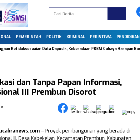
IONAL
PEMERINTAH
POLITIK
KRIMINAL
PERISTIWA
PENDIDIKAN
 Ketidaksesuaian Data Dapodik, Keberadaan PKBM Cahaya Harapan Bangsa di
ikasi dan Tanpa Papan Informasi,
sional III Prembun Disorot
or
bucakranews.com
– Proyek pembangunan yang berada di
sional III, Desa Kabekelan, Kecamatan Prembun, Kabupaten