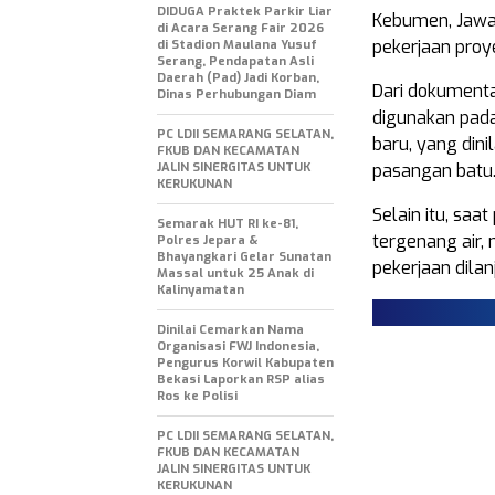
DIDUGA Praktek Parkir Liar
Kebumen, Jawa 
di Acara Serang Fair 2026
pekerjaan proye
di Stadion Maulana Yusuf
Serang, Pendapatan Asli
Daerah (Pad) Jadi Korban,
Dari dokumenta
Dinas Perhubungan Diam
digunakan pad
PC LDII SEMARANG SELATAN,
baru, yang dini
FKUB DAN KECAMATAN
JALIN SINERGITAS UNTUK
pasangan batu
KERUKUNAN
Selain itu, saa
Semarak HUT RI ke-81,
tergenang air,
Polres Jepara &
Bhayangkari Gelar Sunatan
pekerjaan dilan
Massal untuk 25 Anak di
Kalinyamatan
Dinilai Cemarkan Nama
Organisasi FWJ Indonesia,
Pengurus Korwil Kabupaten
Bekasi Laporkan RSP alias
Ros ke Polisi
PC LDII SEMARANG SELATAN,
FKUB DAN KECAMATAN
JALIN SINERGITAS UNTUK
KERUKUNAN