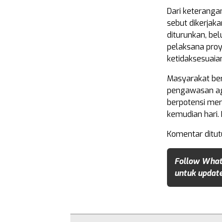
Dari keterangan
sebut dikerjaka
diturunkan, be
pelaksana proy
ketidaksesuaian
Masyarakat be
pengawasan aga
berpotensi mer
kemudian hari.
Komentar ditut
Follow What
untuk update