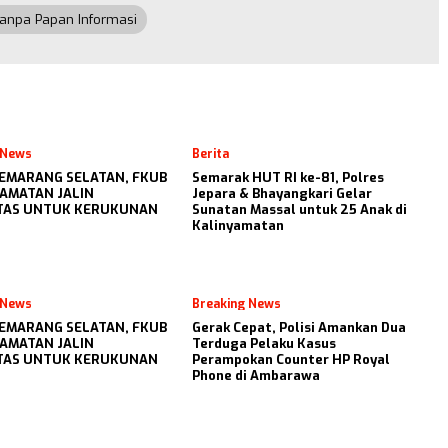
anpa Papan Informasi
 News
Berita
 SEMARANG SELATAN, FKUB
Semarak HUT RI ke-81, Polres
AMATAN JALIN
Jepara & Bhayangkari Gelar
ITAS UNTUK KERUKUNAN
Sunatan Massal untuk 25 Anak di
Kalinyamatan
 News
Breaking News
 SEMARANG SELATAN, FKUB
Gerak Cepat, Polisi Amankan Dua
AMATAN JALIN
Terduga Pelaku Kasus
ITAS UNTUK KERUKUNAN
Perampokan Counter HP Royal
Phone di Ambarawa