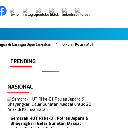
 Caringin Dipertanyakan
Dikejar Polisi, Mobil Tabrak Satu Keluarg
TRENDING
NASIONAL
Semarak HUT RI ke-81, Polres Jepara &
Bhayangkari Gelar Sunatan Massal