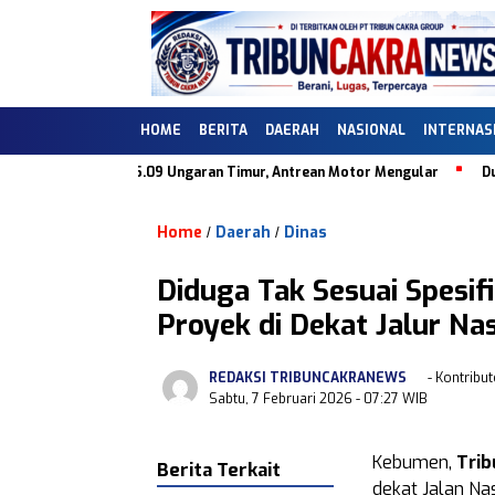
HOME
BERITA
DAERAH
NASIONAL
INTERNAS
k di SPBU 44.505.09 Ungaran Timur, Antrean Motor Mengular
Dugaan
Home
Daerah
Dinas
/
/
Diduga Tak Sesuai Spesif
Proyek di Dekat Jalur Na
REDAKSI TRIBUNCAKRANEWS
- Kontribut
Sabtu, 7 Februari 2026
- 07:27 WIB
Kebumen,
Tri
Berita Terkait
dekat Jalan Na