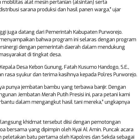
bilitas alat mesin pertanian (alsintan) serta
stribusi sarana produksi dan hasil panen warga,” ujar
nggi juga datang dari Pemerintah Kabupaten Purworejo.
 menyampaikan bahwa program ini selaras dengan program
bersinergi dengan pemerintah daerah dalam mendukung
masyarakat di tingkat desa.
 Kepala Desa Kebon Gunung, Fatah Kusumo Handogo, S.E.,
rasa syukur dan terima kasihnya kepada Polres Purworejo.
ya punya jembatan bambu yang terbawa banjir. Dengan
unan Jembatan Merah Putih Presisi ini, para petani kami
rbantu dalam mengangkut hasil tani mereka,” ungkapnya
langsung khidmat tersebut diisi dengan pemotongan
a bersama yang dipimpin oleh Kyai Al Amin. Puncak acara
n peletakan batu pertama oleh Kapolres dan Sekda sebagai