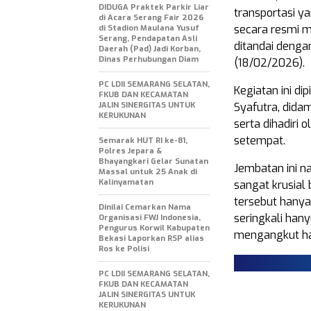
DIDUGA Praktek Parkir Liar
transportasi ya
di Acara Serang Fair 2026
secara resmi 
di Stadion Maulana Yusuf
Serang, Pendapatan Asli
ditandai denga
Daerah (Pad) Jadi Korban,
Dinas Perhubungan Diam
(18/02/2026).
PC LDII SEMARANG SELATAN,
Kegiatan ini d
FKUB DAN KECAMATAN
JALIN SINERGITAS UNTUK
Syafutra, didam
KERUKUNAN
serta dihadiri 
setempat.
Semarak HUT RI ke-81,
Polres Jepara &
Bhayangkari Gelar Sunatan
Jembatan ini n
Massal untuk 25 Anak di
Kalinyamatan
sangat krusial
tersebut hany
Dinilai Cemarkan Nama
seringkali hany
Organisasi FWJ Indonesia,
Pengurus Korwil Kabupaten
mengangkut ha
Bekasi Laporkan RSP alias
Ros ke Polisi
PC LDII SEMARANG SELATAN,
FKUB DAN KECAMATAN
JALIN SINERGITAS UNTUK
KERUKUNAN