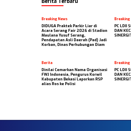
Berita Terbaru
Breaking News
Breaking
DIDUGA Praktek Parkir Liar di
PC LDII
Acara Serang Fair 2026 di Stadion
DAN KEC
Maulana Yusuf Serang,
SINERG
Pendapatan Asli Daerah (Pad) Jadi
Korban, Dinas Perhubungan Diam
Berita
Breaking
Dinilai Cemarkan Nama Organisasi
PC LDII
FWJ Indonesia, Pengurus Korwil
DAN KEC
Kabupaten Bekasi Laporkan RSP
SINERG
alias Ros ke Polisi