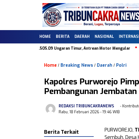
HOME
BERITA
DAERAH
NASIONAL
INTERNAS
Balik di SPBU 44.505.09 Ungaran Timur, Antrean Motor Mengular
Dug
Home
Breaking News
Daerah
Polri
/
/
/
Kapolres Purworejo Pimp
Pembangunan Jembatan M
REDAKSI TRIBUNCAKRANEWS
- Kontribut
Rabu, 18 Februari 2026
- 19:46 WIB
PURWOREJO,
T
Berita Terkait
Sembuh, Desa 