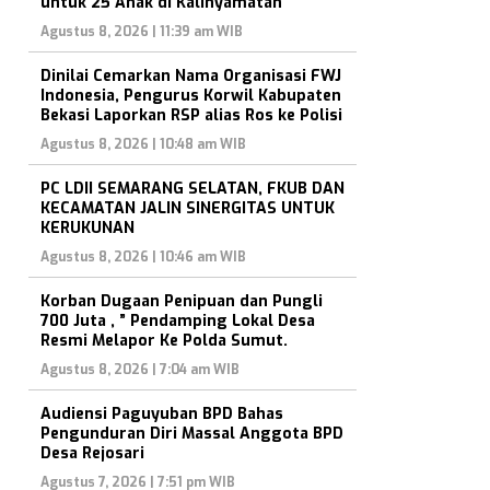
untuk 25 Anak di Kalinyamatan
Agustus 8, 2026 | 11:39 am WIB
Dinilai Cemarkan Nama Organisasi FWJ
Indonesia, Pengurus Korwil Kabupaten
Bekasi Laporkan RSP alias Ros ke Polisi
Agustus 8, 2026 | 10:48 am WIB
PC LDII SEMARANG SELATAN, FKUB DAN
KECAMATAN JALIN SINERGITAS UNTUK
KERUKUNAN
Agustus 8, 2026 | 10:46 am WIB
Korban Dugaan Penipuan dan Pungli
700 Juta , ” Pendamping Lokal Desa
Resmi Melapor Ke Polda Sumut.
Agustus 8, 2026 | 7:04 am WIB
Audiensi Paguyuban BPD Bahas
Pengunduran Diri Massal Anggota BPD
Desa Rejosari
Agustus 7, 2026 | 7:51 pm WIB