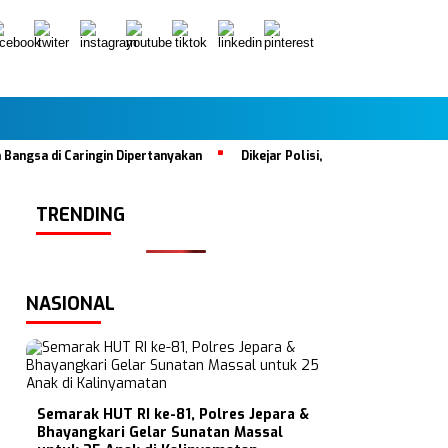
a di Caringin Dipertanyakan
Dikejar Polisi, Mobil Tabrak Satu Kel
TRENDING
NASIONAL
Semarak HUT RI ke-81, Polres Jepara &
Bhayangkari Gelar Sunatan Massal