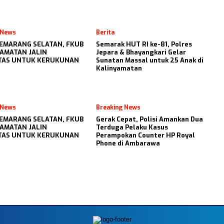
 News
Berita
 SEMARANG SELATAN, FKUB
Semarak HUT RI ke-81, Polres
AMATAN JALIN
Jepara & Bhayangkari Gelar
ITAS UNTUK KERUKUNAN
Sunatan Massal untuk 25 Anak di
Kalinyamatan
 News
Breaking News
 SEMARANG SELATAN, FKUB
Gerak Cepat, Polisi Amankan Dua
AMATAN JALIN
Terduga Pelaku Kasus
ITAS UNTUK KERUKUNAN
Perampokan Counter HP Royal
Phone di Ambarawa