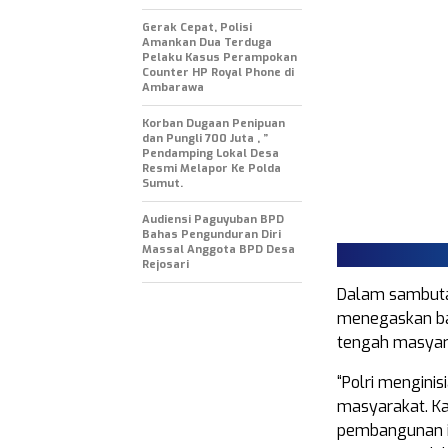
Gerak Cepat, Polisi
Amankan Dua Terduga
Pelaku Kasus Perampokan
Counter HP Royal Phone di
Ambarawa
Korban Dugaan Penipuan
dan Pungli 700 Juta , ”
Pendamping Lokal Desa
Resmi Melapor Ke Polda
Sumut.
Audiensi Paguyuban BPD
Bahas Pengunduran Diri
Massal Anggota BPD Desa
Rejosari
Dalam sambuta
menegaskan bah
tengah masyar
“Polri mengini
masyarakat. K
pembangunan in