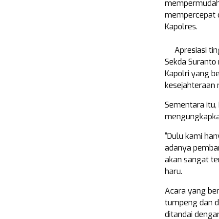
mempermudah mo
mempercepat di
Kapolres.
Apresiasi ti
Sekda Suranto
Kapolri yang 
kesejahteraan 
Sementara itu,
mengungkapkan 
“Dulu kami han
adanya pembang
akan sangat te
haru.
Acara yang ber
tumpeng dan do
ditandai denga