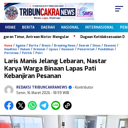
HOME
BERITA
DAERAH
NASIONAL
INTERNASIONAL
PEM
ran Timur, Antrean Motor Mengular
Dugaan Ketidaksesuaian Data Dap
/
/
/
/
/
/
/
/
Home
Agama
Berita
Bisnis
Breaking News
Daerah
Dinas
Ekonomi
/
/
/
/
/
/
/
Headline
Hukum
Kriminal
Lipsus
Nasional
Pemerintah
Pendidikan
/
/
Peristiwa
Politik
Polri
Laris Manis Jelang Lebaran, Nastar
Karya Warga Binaan Lapas Pati
Kebanjiran Pesanan
REDAKSI TRIBUNCAKRANEWS
- Kontributor
Senin, 16 Maret 2026
- 18:59 WIB