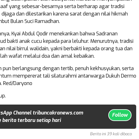
f yang sebesar-besarnya serta berharap agar tradisi
dijaga dan dilestarikan karena sarat dengan nilai hikmah
ut Bulan Suci Ramadhan.
hnya, Kyai Abdul Qodir menekankan bahwa Sadranan
d bakti anak cucu kepada para leluhur. Menurutnya, tradisi
n nilai birrul walidain, yakni berbakti kepada orang tua dan
elah wafat melalui doa dan amal kebaikan.
 pun berlangsung dengan tertib, penuh kekhusyukan, serta
tum mempererat tali silaturahmi antarwarga Dukuh Dermo
ya. Red/Daryono
up.
sApp Channel tribuncakranews.com
Follow
 berita terbaru setiap hari
Berita ini 39 kali dibaca