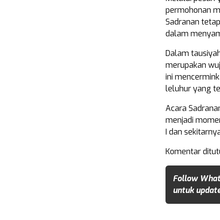
permohonan maa
Sadranan tetap 
dalam menyamb
Dalam tausiya
merupakan wuju
ini mencerminka
leluhur yang t
Acara Sadranan
menjadi momen
I dan sekitarn
Komentar ditut
Follow What
untuk update