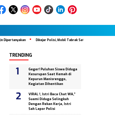
n
Dikejar Polisi, Mobil Tabrak Satu Keluarga di Halte Busway Pasar
TRENDING
Geger! Puluhan Siswa Diduga
Kesurupan Saat Kemah di
Kepurun Manisrenggo,
Kegiatan Dihentikan
VIRAL !, Istri Baca Chat WA,”
Suami Diduga Selingkuh
Dengan Rekan Kerja, Istri
Sah Lapor Polisi