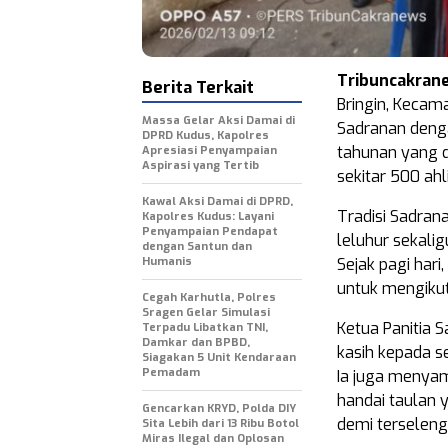
Tribuncakran
Berita Terkait
Bringin, Keca
Massa Gelar Aksi Damai di
Sadranan denga
DPRD Kudus, Kapolres
tahunan yang d
Apresiasi Penyampaian
Aspirasi yang Tertib
sekitar 500 ahl
Kawal Aksi Damai di DPRD,
Tradisi Sadran
Kapolres Kudus: Layani
Penyampaian Pendapat
leluhur sekal
dengan Santun dan
Humanis
Sejak pagi hari
untuk mengikut
Cegah Karhutla, Polres
Sragen Gelar Simulasi
Ketua Panitia 
Terpadu Libatkan TNI,
Damkar dan BPBD,
kasih kepada s
Siagakan 5 Unit Kendaraan
Pemadam
Ia juga menyam
handai taulan
Gencarkan KRYD, Polda DIY
demi terseleng
Sita Lebih dari 13 Ribu Botol
Miras Ilegal dan Oplosan