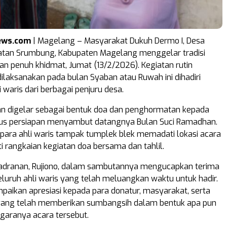
ews.com
| Magelang – Masyarakat Dukuh Dermo I, Desa
matan Srumbung, Kabupaten Magelang menggelar tradisi
n penuh khidmat, Jumat (13/2/2026). Kegiatan rutin
ilaksanakan pada bulan Syaban atau Ruwah ini dihadiri
i waris dari berbagai penjuru desa.
an digelar sebagai bentuk doa dan penghormatan kepada
igus persiapan menyambut datangnya Bulan Suci Ramadhan.
, para ahli waris tampak tumplek blek memadati lokasi acara
i rangkaian kegiatan doa bersama dan tahlil.
Sadranan, Rujiono, dalam sambutannya mengucapkan terima
eluruh ahli waris yang telah meluangkan waktu untuk hadir.
paikan apresiasi kepada para donatur, masyarakat, serta
 yang telah memberikan sumbangsih dalam bentuk apa pun
garanya acara tersebut.