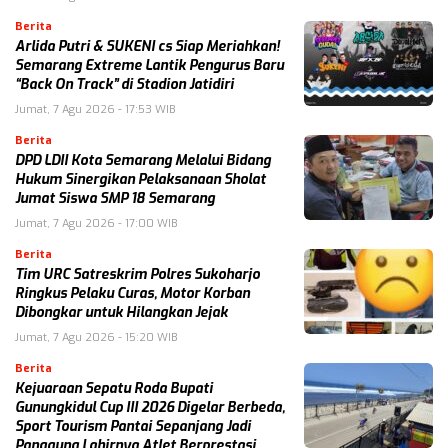
Berita
Arlida Putri & SUKENI cs Siap Meriahkan!
Semarang Extreme Lantik Pengurus Baru
“Back On Track” di Stadion Jatidiri
Jumat, 7 Agu 2026 - 17:53 WIB
Berita
DPD LDII Kota Semarang Melalui Bidang
Hukum Sinergikan Pelaksanaan Sholat
Jumat Siswa SMP 18 Semarang
Jumat, 7 Agu 2026 - 17:00 WIB
Berita
Tim URC Satreskrim Polres Sukoharjo
Ringkus Pelaku Curas, Motor Korban
Dibongkar untuk Hilangkan Jejak
Jumat, 7 Agu 2026 - 15:20 WIB
Berita
Kejuaraan Sepatu Roda Bupati
Gunungkidul Cup III 2026 Digelar Berbeda,
Sport Tourism Pantai Sepanjang Jadi
Panggung Lahirnya Atlet Berprestasi