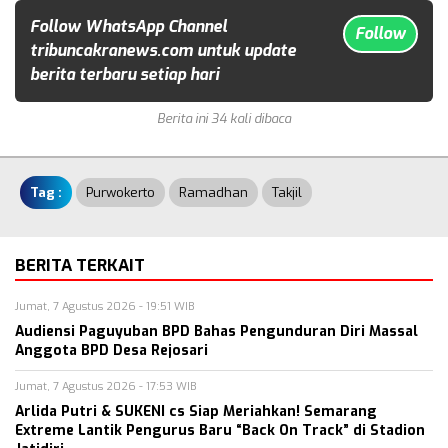
Follow WhatsApp Channel
Follow
tribuncakranews.com untuk update
berita terbaru setiap hari
Berita ini 34 kali dibaca
Tag :
Purwokerto
Ramadhan
Takjil
BERITA TERKAIT
Jumat, 7 Agustus 2026 - 19:51 WIB
Audiensi Paguyuban BPD Bahas Pengunduran Diri Massal
Anggota BPD Desa Rejosari
Jumat, 7 Agustus 2026 - 17:53 WIB
Arlida Putri & SUKENI cs Siap Meriahkan! Semarang
Extreme Lantik Pengurus Baru “Back On Track” di Stadion