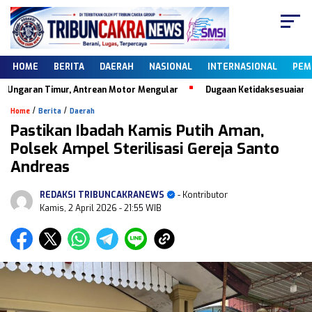
HOME
BERITA
DAERAH
NASIONAL
INTERNASIONAL
PEM
garan Timur, Antrean Motor Mengular
Dugaan Ketidaksesuaian Data D
/
/
Home
Berita
Daerah
Pastikan Ibadah Kamis Putih Aman,
Polsek Ampel Sterilisasi Gereja Santo
Andreas
REDAKSI TRIBUNCAKRANEWS
- Kontributor
Kamis, 2 April 2026
- 21:55 WIB