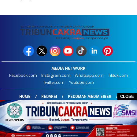
MEDIA NETWORK
Facebook.com
Instagram.com
Whatsapp.com
Tiktok.com
Twitter.com
Youtube.com
HOME
REDAKSI
PEDOMAN MEDIA SIBER
CLOSE
DISCLAIMER
INFO IKLAN
STOP PRESS
COPYRIGHT © 2026 TRIBUNCAKRANEWS.COM - ALL RIGHTS RESERVED