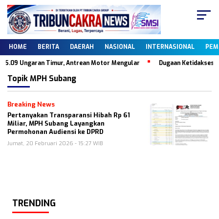
HOME
BERITA
DAERAH
NASIONAL
INTERNASIONAL
PEM
5.09 Ungaran Timur, Antrean Motor Mengular
Dugaan Ketidaksesuaia
Topik
MPH Subang
Breaking News
Pertanyakan Transparansi Hibah Rp 61
Miliar, MPH Subang Layangkan
Permohonan Audiensi ke DPRD
Jumat, 20 Februari 2026 - 15:27 WIB
TRENDING