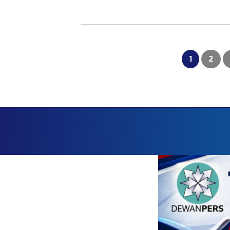
Paginasi
pos
1
2
Faceboo
HOME
RED