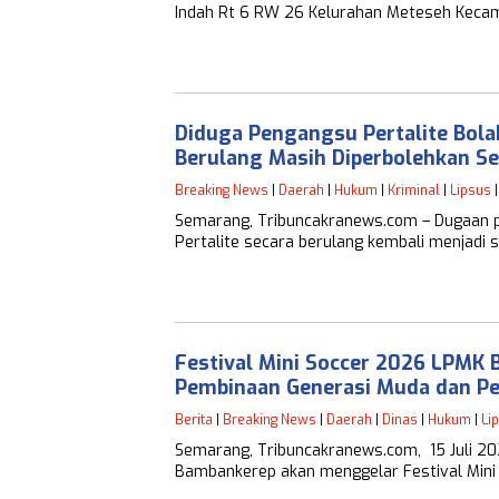
Indah Rt 6 RW 26 Kelurahan Meteseh Kec
Diduga Pengangsu Pertalite Bola
Berulang Masih Diperbolehkan S
Breaking News
|
Daerah
|
Hukum
|
Kriminal
|
Lipsus
Semarang, Tribuncakranews.com – Dugaan pr
Pertalite secara berulang kembali menjadi
Festival Mini Soccer 2026 LPMK 
Pembinaan Generasi Muda dan 
Berita
|
Breaking News
|
Daerah
|
Dinas
|
Hukum
|
Li
Semarang, Tribuncakranews.com, 15 Juli 
Bambankerep akan menggelar Festival Min