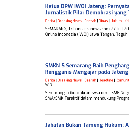
Ketua DPW IWOI Jateng: Pernyata
Jurnalistik Pilar Demokrasi yang
Berita
|
Breaking News
|
Daerah
|
Dinas
|
Hukum
|
Kr
SEMARANG, Tribuncakranews.com 27 Juli 2
Online Indonesia (IWOI) Jawa Tengah, Te
SMKN 5 Semarang Raih Pengharg
Rengganis Mengajar pada Jateng
Berita
|
Breaking News
|
Daerah
|
Headline
|
Komuni
WIB
Semarang Tribuncakranews.com – SMK Nege
SMA/SMK Teraktif dalam mendukung Program
Jabatan Bukan Tameng Hukum: Al