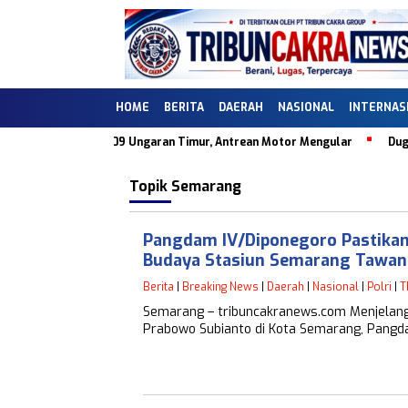
HOME
BERITA
DAERAH
NASIONAL
INTERNAS
di SPBU 44.505.09 Ungaran Timur, Antrean Motor Mengular
Dugaan K
Topik
Semarang
Pangdam IV/Diponegoro Pastikan 
Budaya Stasiun Semarang Tawa
Berita
|
Breaking News
|
Daerah
|
Nasional
|
Polri
|
T
Semarang – tribuncakranews.com Menjelang k
Prabowo Subianto di Kota Semarang, Pangda