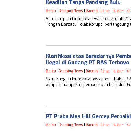
Keadilan Tanpa Pandang Bulu
Berita
|
Breaking News
|
Daerah
|
Dinas
|
Hukum
|
Kr
Semarang, Tribuncakranews.com 24 Juli 202
Tengah Bersatu Tolak Korupsi berlangsung 
Klarifikasi atas Beredarnya Pem
Ilegal di Gudang PT RAS Terboyo
Berita
|
Breaking News
|
Daerah
|
Dinas
|
Hukum
|
Kr
Semarang, Tribuncakranews.com – Rabu, 22/
yang menampilkan pemberitaan berjudul “G
PT Praba Mas Hill Gercep Perbaik
Berita
|
Breaking News
|
Daerah
|
Dinas
|
Hukum
|
Kr