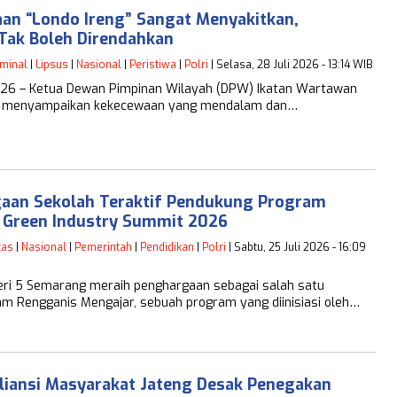
an “Londo Ireng” Sangat Menyakitkan,
 Tak Boleh Direndahkan
iminal
|
Lipsus
|
Nasional
|
Peristiwa
|
Polri
| Selasa, 28 Juli 2026 - 13:14 WIB
026 – Ketua Dewan Pimpinan Wilayah (DPW) Ikatan Wartawan
guh, menyampaikan kekecewaan yang mendalam dan…
aan Sekolah Teraktif Pendukung Program
 Green Industry Summit 2026
tas
|
Nasional
|
Pemerintah
|
Pendidikan
|
Polri
| Sabtu, 25 Juli 2026 - 16:09
ri 5 Semarang meraih penghargaan sebagai salah satu
 Rengganis Mengajar, sebuah program yang diinisiasi oleh…
iansi Masyarakat Jateng Desak Penegakan