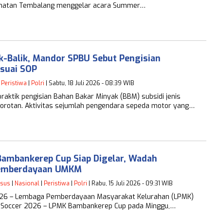
amatan Tembalang menggelar acara Summer…
k-Balik, Mandor SPBU Sebut Pengisian
esuai SOP
|
Peristiwa
|
Polri
| Sabtu, 18 Juli 2026 - 08:39 WIB
aktik pengisian Bahan Bakar Minyak (BBM) subsidi jenis
 sorotan. Aktivitas sejumlah pengendara sepeda motor yang…
Bambankerep Cup Siap Digelar, Wadah
Pemberdayaan UMKM
psus
|
Nasional
|
Peristiwa
|
Polri
| Rabu, 15 Juli 2026 - 09:31 WIB
2026 – Lembaga Pemberdayaan Masyarakat Kelurahan (LPMK)
i Soccer 2026 – LPMK Bambankerep Cup pada Minggu,…