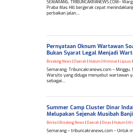
SEMARANG, TRIBUNCAKRANEWS.COM– Warga Kal
Praba Mas Hill bergerak cepat menindaklan
perbaikan jalan…
Pernyataan Oknum Wartawan Soal
Bukan Syarat Legal Menjadi War
Breaking News
|
Daerah
|
Hukum
|
Kriminal
|
Lipsus
Semarang, Tribuncakranews.com – Minggu,
Warsito yang diduga menyebut wartawan ya
sebagai…
Summer Camp Cluster Dinar Ind
Melupakan Sejenak Musibah Banji
Berita
|
Breaking News
|
Daerah
|
Dinas
|
Hukum
|
Kr
Semarang – tribuncakranews.com – Untuk 