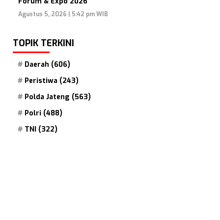
Forum & Expo 2026
Agustus 5, 2026 | 5:42 pm WIB
TOPIK TERKINI
Daerah
(606)
Peristiwa
(243)
Polda Jateng
(563)
Polri
(488)
TNI
(322)