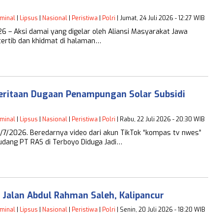
iminal
|
Lipsus
|
Nasional
|
Peristiwa
|
Polri
| Jumat, 24 Juli 2026 - 12:27 WIB
6 – Aksi damai yang digelar oleh Aliansi Masyarakat Jawa
tertib dan khidmat di halaman…
beritaan Dugaan Penampungan Solar Subsidi
iminal
|
Lipsus
|
Nasional
|
Peristiwa
|
Polri
| Rabu, 22 Juli 2026 - 20:30 WIB
7/2026. Beredarnya video dari akun TikTok “kompas tv nwes”
udang PT RAS di Terboyo Diduga Jadi…
i Jalan Abdul Rahman Saleh, Kalipancur
iminal
|
Lipsus
|
Nasional
|
Peristiwa
|
Polri
| Senin, 20 Juli 2026 - 18:20 WIB