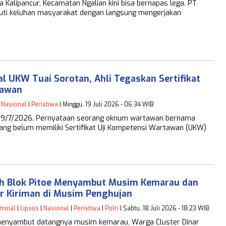
ipancur, Kecamatan Ngalian kini bisa bernapas lega. PT
juti keluhan masyarakat dengan langsung mengerjakan
 UKW Tuai Sorotan, Ahli Tegaskan Sertifikat
tawan
|
Nasional
|
Peristiwa
| Minggu, 19 Juli 2026 - 06:34 WIB
 19/7/2026. Pernyataan seorang oknum wartawan bernama
ng belum memiliki Sertifikat Uji Kompetensi Wartawan (UKW)
ah Blok Pitoe Menyambut Musim Kemarau dan
r Kiriman di Musim Penghujan
iminal
|
Lipsus
|
Nasional
|
Peristiwa
|
Polri
| Sabtu, 18 Juli 2026 - 18:23 WIB
menyambut datangnya musim kemarau, Warga Cluster Dinar