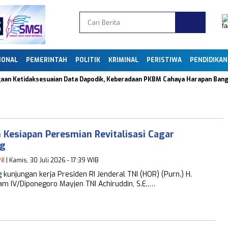
IONAL
PEMERINTAH
POLITIK
KRIMINAL
PERISTIWA
PENDIDIKAN
etidaksesuaian Data Dapodik, Keberadaan PKBM Cahaya Harapan Bangsa di 
Kesiapan Peresmian Revitalisasi Cagar
ng
NI
| Kamis, 30 Juli 2026 - 17:39 WIB
unjungan kerja Presiden RI Jenderal TNI (HOR) (Purn.) H.
m IV/Diponegoro Mayjen TNI Achiruddin, S.E.,…