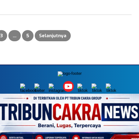
3
…
5
Selanjutnya
MEDIA NETWORK
k.com
Instagram.com
Whatsapp.com
Tiktok.com
Twitter.com
Yo
AKSI
PEDOMAN MEDIA SIBER
DISCLAIMER
INFO IKLAN