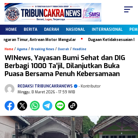
HOME
BERITA
DAERAH
NASIONAL
INTERNASIONAL
PEM
aran Timur, Antrean Motor Mengular
Dugaan Ketidaksesuaian Data Da
/
/
/
/
Home
Agama
Breaking News
Daerah
Headline
WINews, Yayasan Bumi Sehat dan DIG
Berbagi 1000 Ta’jil, Dilanjutkan Buka
Puasa Bersama Penuh Kebersamaan
REDAKSI TRIBUNCAKRANEWS
- Kontributor
Minggu, 8 Maret 2026
- 17:59 WIB