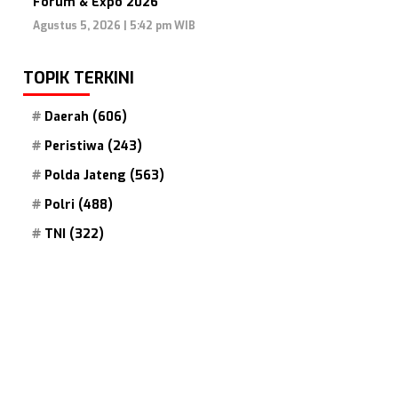
Forum & Expo 2026
Agustus 5, 2026 | 5:42 pm WIB
TOPIK TERKINI
Daerah
(606)
Peristiwa
(243)
Polda Jateng
(563)
Polri
(488)
TNI
(322)