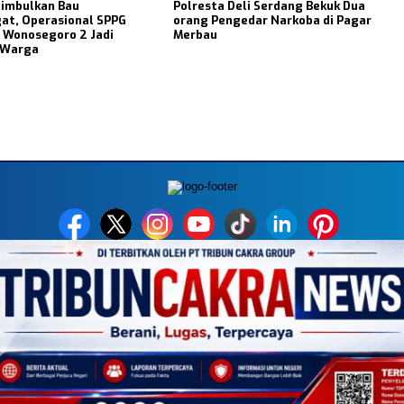
Timbulkan Bau
Polresta Deli Serdang Bekuk Dua
at, Operasional SPPG
orang Pengedar Narkoba di Pagar
 Wonosegoro 2 Jadi
Merbau
 Warga
MEDIA NETWORK
k.com
Instagram.com
Whatsapp.com
Tiktok.com
Twitter.com
Yo
AKSI
PEDOMAN MEDIA SIBER
DISCLAIMER
INFO IKLAN
COPYRIGHT © 2026 TRIBUNCAKRANEWS.COM - ALL RIGHTS RESERVED