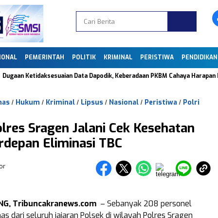
IONAL
PEMERINTAH
POLITIK
KRIMINAL
PERISTIWA
PENDIDIKAN
n Ketidaksesuaian Data Dapodik, Keberadaan PKBM Cahaya Harapan Bangsa 
nas
Hukum
Kriminal
Lipsus
Nasional
Peristiwa
Polri
/
/
/
/
/
/
res Sragen Jalani Cek Kesehatan
erdepan Eliminasi TBC
or
G, Tribuncakranews.com
– Sebanyak 208 personel
s dari seluruh jajaran Polsek di wilayah Polres Sragen