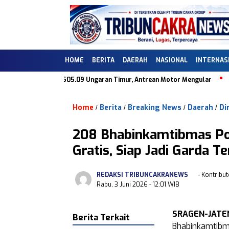
HOME
BERITA
DAERAH
NASIONAL
INTERNAS
ik di SPBU 44.505.09 Ungaran Timur, Antrean Motor Mengular
Dugaa
Home
Berita
Breaking News
Daerah
Di
/
/
/
/
208 Bhabinkamtibmas Pol
Gratis, Siap Jadi Garda T
REDAKSI TRIBUNCAKRANEWS
- Kontribut
Rabu, 3 Juni 2026
- 12:01 WIB
SRAGEN-JATEN
Berita Terkait
Bhabinkamtibma