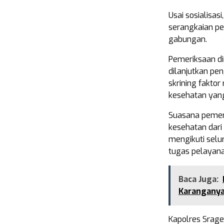
Usai sosialisas
serangkaian pe
gabungan.
Pemeriksaan dim
dilanjutkan pe
skrining faktor
kesehatan yang
Suasana pemer
kesehatan dari
mengikuti selu
tugas pelayan
Baca Juga:
Karanganya
Kapolres Srag