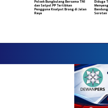
Polsek Bungbulang Bersama TNI
Diduga 
dan Satpol PP Tertibkan
Menyeng
Pengguna Knalpot Brong di Jalan
Bandung
Raya
Sorotan
Faceboo
HOME
RED