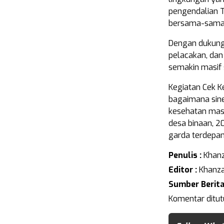
pengendalian T
bersama-sama o
Dengan dukunga
pelacakan, dan
semakin masif 
Kegiatan Cek K
bagaimana sine
kesehatan masy
desa binaan, 2
garda terdepa
Penulis :
Khanz
Editor :
Khanza
Sumber Berita
Komentar ditut