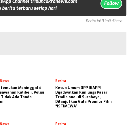
sApp Channel tribuncakranews.com
Follow
 berita terbaru setiap hari
Berita ini 8 kali dibaca
 News
Berita
itemukan Meninggal di
Ketua Umum DPP IKAPPI
sawahan Kalibeji, Polisi
Dijadwalkan Kunjungi Pasar
 Tidak Ada Tanda
Tradisional di Surabaya,
an
Dilanjutkan Gala Premier Film
“ISTIMEWA”
 News
Berita