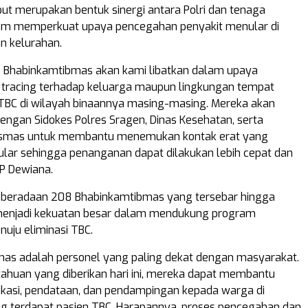
but merupakan bentuk sinergi antara Polri dan tenaga
am memperkuat upaya pencegahan penyakit menular di
an kelurahan.
a Bhabinkamtibmas akan kami libatkan dalam upaya
 tracing terhadap keluarga maupun lingkungan tempat
 TBC di wilayah binaannya masing-masing. Mereka akan
engan Sidokes Polres Sragen, Dinas Kesehatan, serta
smas untuk membantu menemukan kontak erat yang
tular sehingga penanganan dapat dilakukan lebih cepat dan
BP Dewiana.
eberadaan 208 Bhabinkamtibmas yang tersebar hingga
menjadi kekuatan besar dalam mendukung program
uju eliminasi TBC.
as adalah personel yang paling dekat dengan masyarakat.
huan yang diberikan hari ini, mereka dapat membantu
kasi, pendataan, dan pendampingan kepada warga di
g terdapat pasien TBC. Harapannya, proses pencegahan dan