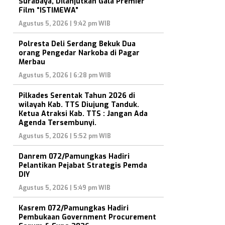
Surabaya, Dilanjutkan Gala Premier
Film “ISTIMEWA”
Agustus 5, 2026 | 9:42 pm WIB
Polresta Deli Serdang Bekuk Dua
orang Pengedar Narkoba di Pagar
Merbau
Agustus 5, 2026 | 6:28 pm WIB
Pilkades Serentak Tahun 2026 di
wilayah Kab. TTS Diujung Tanduk.
Ketua Atraksi Kab. TTS : Jangan Ada
Agenda Tersembunyi.
Agustus 5, 2026 | 5:52 pm WIB
Danrem 072/Pamungkas Hadiri
Pelantikan Pejabat Strategis Pemda
DIY
Agustus 5, 2026 | 5:49 pm WIB
Kasrem 072/Pamungkas Hadiri
Pembukaan Government Procurement