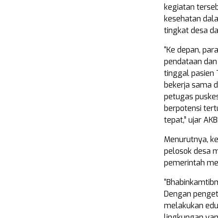
kegiatan terse
kesehatan dal
tingkat desa d
“Ke depan, par
pendataan dan
tinggal pasien
bekerja sama d
petugas puske
berpotensi ter
tepat,” ujar AK
Menurutnya, k
pelosok desa 
pemerintah men
“Bhabinkamtibm
Dengan pengeta
melakukan edu
lingkungan yan