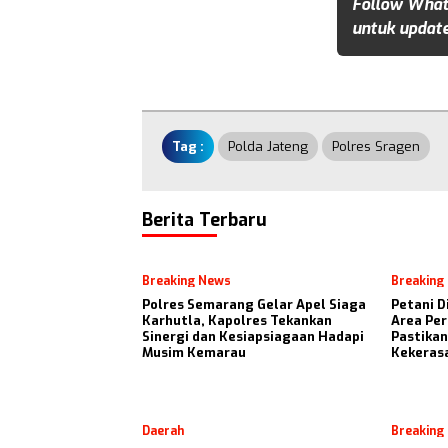
Follow What
untuk update
Tag :
Polda Jateng
Polres Sragen
Berita Terbaru
Breaking News
Breaking
Polres Semarang Gelar Apel Siaga
Petani D
Karhutla, Kapolres Tekankan
Area Per
Sinergi dan Kesiapsiagaan Hadapi
Pastikan
Musim Kemarau
Kekeras
Daerah
Breaking