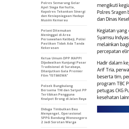
Polres Semarang Gelar
mengikuti kegi
Apel Siaga Karhutla,
Polres Sragen
Kapolres Tekankan Sinergi
dan Kesiapsiagaan Hadapi
dan Dinas Kese
Musim Kemarau
Kegiatan yang 
Petani Ditemukan
Meninggal di Area
Syamsu Indyasa
Persawahan Kalibeji, Polisi
Pastikan Tidak Ada Tanda
melainkan bagi
Kekerasan
percepatan elim
Ketua Umum DPP IKAPPI
Hadir dalam ke
Dijadwalkan Kunjungi Pasar
Tradisional di Surabaya,
Arif Tria, per
Dilanjutkan Gala Premier
Film “ISTIMEWA”
beserta tim, p
program TBC Pu
Polsek Bungbulang
petugas CKG P
Bersama TNI dan Satpol PP
Tertibkan Pengguna
kesehatan lain
Knalpot Brong di Jalan Raya
Diduga Timbulkan Bau
Menyengat, Operasional
SPPG Bandung Wonosegoro
2 Jadi Sorotan Warga