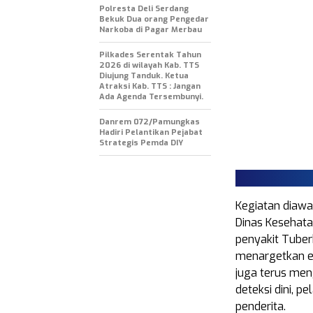
Polresta Deli Serdang
Bekuk Dua orang Pengedar
Narkoba di Pagar Merbau
Pilkades Serentak Tahun
2026 di wilayah Kab. TTS
Diujung Tanduk. Ketua
Atraksi Kab. TTS : Jangan
Ada Agenda Tersembunyi.
Danrem 072/Pamungkas
Hadiri Pelantikan Pejabat
Strategis Pemda DIY
Kegiatan diawa
Dinas Kesehat
penyakit Tuber
menargetkan el
juga terus men
deteksi dini, p
penderita.