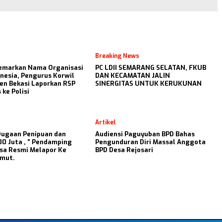
Breaking News
Cemarkan Nama Organisasi
PC LDII SEMARANG SELATAN, FKUB
nesia, Pengurus Korwil
DAN KECAMATAN JALIN
en Bekasi Laporkan RSP
SINERGITAS UNTUK KERUKUNAN
 ke Polisi
Artikel
Dugaan Penipuan dan
Audiensi Paguyuban BPD Bahas
00 Juta , ” Pendamping
Pengunduran Diri Massal Anggota
sa Resmi Melapor Ke
BPD Desa Rejosari
umut.