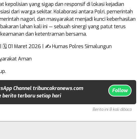
t kepolisian yang sigap dan responsif di lokasi kejadian
asi dari warga sekitar. Kolaborasi antara Polri, pemerintah
erintah nagori, dan masyarakat menjadi kunci keberhasilan
akaran lahan kali ini — sebuah sinergi yang patut terus
i keamanan dan ketentraman bersama.
| 🗓️ 01 Maret 2026 | ✍️ Humas Polres Simalungun
asyarakat Aman
up.
sApp Channel tribuncakranews.com
Follow
 berita terbaru setiap hari
Berita ini 8 kali dibaca