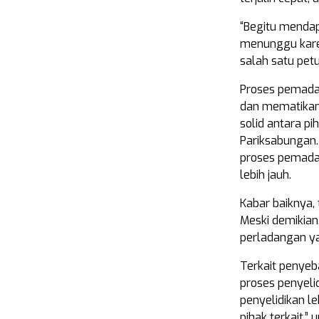
“Begitu mendapa
menunggu karen
salah satu pet
Proses pemada
dan mematikan t
solid antara p
Pariksabungan
proses pemadam
lebih jauh.
Kabar baiknya, 
Meski demikian,
perladangan ya
Terkait penyeb
proses penyeli
penyelidikan le
pihak terkait,” 