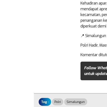
Kehadiran apara
mendapat apresi
kecamatan, pem
penanganan keb
diperkuat dem
📍 Simalungun 
Polri Hadir, M
Komentar ditut
Follow What
untuk update
Tag :
Polri
Simalungun