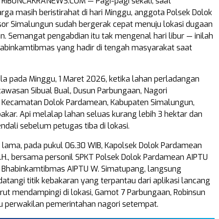
RIBUNCAKRANEWS.COM — Pagi-pagi sekali, saat
ga masih beristirahat di hari Minggu, anggota Polsek Dolok
or Simalungun sudah bergerak cepat menuju lokasi dugaan
n. Semangat pengabdian itu tak mengenal hari libur — inilah
abinkamtibmas yang hadir di tengah masyarakat saat
la pada Minggu, 1 Maret 2026, ketika lahan perladangan
 kawasan Sibual Bual, Dusun Parbungaan, Nagori
, Kecamatan Dolok Pardamean, Kabupaten Simalungun,
akar. Api melalap lahan seluas kurang lebih 3 hektar dan
endali sebelum petugas tiba di lokasi.
lama, pada pukul 06.30 WIB, Kapolsek Dolok Pardamean
S.H., bersama personil SPKT Polsek Dolok Pardamean AIPTU
ta Bhabinkamtibmas AIPTU W. Simatupang, langsung
tangi titik kebakaran yang terpantau dari aplikasi lancang
Turut mendampingi di lokasi, Gamot 7 Parbungaan, Robinsun
ku perwakilan pemerintahan nagori setempat.