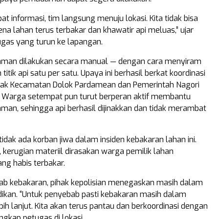
t informasi, tim langsung menuju lokasi. Kita tidak bisa
a lahan terus terbakar dan khawatir api meluas,” ujar
ugas yang turun ke lapangan.
man dilakukan secara manual — dengan cara menyiram
itik api satu per satu. Upaya ini berhasil berkat koordinasi
ihak Kecamatan Dolok Pardamean dan Pemerintah Nagori
. Warga setempat pun turut berperan aktif membantu
an, sehingga api berhasil dijinakkan dan tidak merambat
tidak ada korban jiwa dalam insiden kebakaran lahan ini.
 kerugian materiil dirasakan warga pemilik lahan
ng habis terbakar.
ab kebakaran, pihak kepolisian menegaskan masih dalam
dikan. “Untuk penyebab pasti kebakaran masih dalam
bih lanjut. Kita akan terus pantau dan berkoordinasi dengan
ungkap petugas di lokasi.