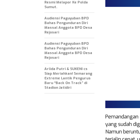
Resmi Melapor Ke Polda
Sumut.
Audiensi Paguyuban BPD
Bahas Pengunduran Diri
Massal Anggota BPD Desa
Rejosari
Audiensi Paguyuban BPD
Bahas Pengunduran Diri
Massal Anggota BPD Desa
Rejosari
Arlida Putri & SUKENI cs
Siap Meriahkan! Semarang
Extreme Lantik Pengurus
Baru “Back On Track” di
Stadion Jatidiri
Pemandangan d
yang sudah dig
Namun beruntun
terjalin cepat