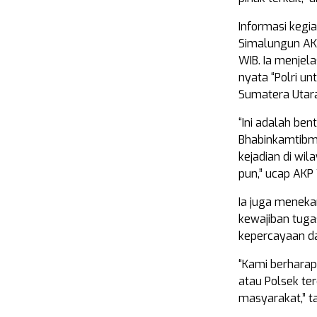
Informasi kegia
Simalungun AKP
WIB. Ia menjel
nyata “Polri u
Sumatera Utar
“Ini adalah ben
Bhabinkamtibma
kejadian di wil
pun,” ucap AKP 
Ia juga meneka
kewajiban tug
kepercayaan d
“Kami berhara
atau Polsek te
masyarakat,” t