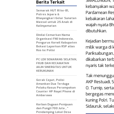
SIMALUNGUN, T
Berita Terkait
kebanyakan war
Semarak HUT RI ke-81,
Pardamean Res
Polres Jepara &
kebakaran laha
Bhayangkari Gelar Sunatan
Massal untuk 25 Anak di
wajah nyata Bh
Kalinyamatan
dibutuhkan.
Dinilai Cemarkan Nama
Organisasi FWJ Indonesia,
Kejadian bermu
Pengurus Korwil Kabupaten
Bekasi Laporkan RSP alias
milik warga di
Ros ke Polisi
Pariksabungan
dikabarkan terb
PC LDII SEMARANG SELATAN,
FKUB DAN KECAMATAN
nyaris tak terk
JALIN SINERGITAS UNTUK
KERUKUNAN
Tak menunggu 
Gerak Cepat, Polisi
AKP Restuadi, 
Amankan Dua Terduga
O. Turnip, ser
Pelaku Kasus Perampokan
Counter HP Royal Phone di
bergegas menda
Ambarawa
kuning Polri. 
Korban Dugaan Penipuan
Sidauruk, sela
dan Pungli 700 Juta , ”
Pendamping Lokal Desa