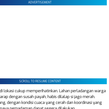
ADVERTISEMENT
SCROLL TO RESUME CONTENT
i lokasi cukup memperihatinkan. Lahan perladangan warga
arap dengan susah payah, habis dilalap si jago merah.
g, dengan kondisi cuaca yang cerah dan koordinasi yang
, upaya pemadaman dapat segera dilakukan.