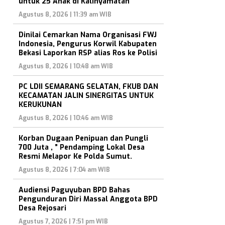
untuk 25 Anak di Kalinyamatan
Agustus 8, 2026 | 11:39 am WIB
Dinilai Cemarkan Nama Organisasi FWJ
Indonesia, Pengurus Korwil Kabupaten
Bekasi Laporkan RSP alias Ros ke Polisi
Agustus 8, 2026 | 10:48 am WIB
PC LDII SEMARANG SELATAN, FKUB DAN
KECAMATAN JALIN SINERGITAS UNTUK
KERUKUNAN
Agustus 8, 2026 | 10:46 am WIB
Korban Dugaan Penipuan dan Pungli
700 Juta , ” Pendamping Lokal Desa
Resmi Melapor Ke Polda Sumut.
Agustus 8, 2026 | 7:04 am WIB
Audiensi Paguyuban BPD Bahas
Pengunduran Diri Massal Anggota BPD
Desa Rejosari
Agustus 7, 2026 | 7:51 pm WIB