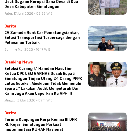
Usut Dugaan Korupsi Dana Desa di Dua
Desa Kabupaten Simalungun
Rabu, 17 Juni 2026 - 08:35 WIB
Berita
CV Zamuda Rent Car Pematangsiantar,
Solusi Transportasi Terpercaya dengan
Pelayanan Terbaik
Senin, 4 Mei 2026 - 16:17 WIB
Breaking News
Seleksi Curang !,” Hamdan Nasution
Ketua DPC LSM GARNAS Desak Bupati
Simalungun Tinjau Ulang 24 Orang PPPK
Lulus Seleksi, Meskipun Tidak Memenuhi
Syarat,” Lakukan Audit Menyeluruh Dan
Kami Juga Akan Laporkan Ke APH !!!
Minggu, 3 Mei 2026 - 07:11 WIB
Berita
Terima Kunjungan Kerja Komisi III DPR
RI, Kejari Simalungun Perkuat
Implementasi KUHAP Nasional