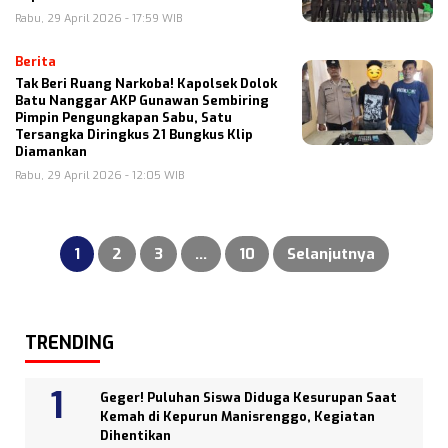
Rabu, 29 April 2026 - 17:59 WIB
Berita
Tak Beri Ruang Narkoba! Kapolsek Dolok
Batu Nanggar AKP Gunawan Sembiring
Pimpin Pengungkapan Sabu, Satu
Tersangka Diringkus 21 Bungkus Klip
Diamankan
Rabu, 29 April 2026 - 12:05 WIB
Paginasi
pos
1
2
3
…
10
Selanjutnya
TRENDING
Geger! Puluhan Siswa Diduga Kesurupan Saat
Kemah di Kepurun Manisrenggo, Kegiatan
Dihentikan