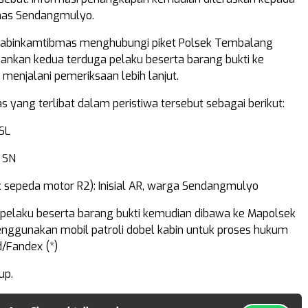
mas Sendangmulyo.
Bhabinkamtibmas menghubungi piket Polsek Tembalang
nkan kedua terduga pelaku beserta barang bukti ke
menjalani pemeriksaan lebih lanjut.
s yang terlibat dalam peristiwa tersebut sebagai berikut:
 SL
l SN
k sepeda motor R2): Inisial AR, warga Sendangmulyo
pelaku beserta barang bukti kemudian dibawa ke Mapolsek
ggunakan mobil patroli dobel kabin untuk proses hukum
ed/Fandex (*)
up.