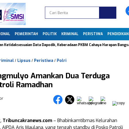
IONAL
PEMERINTAH
POLITIK
KRIMINAL
PERISTIWA
PENDIDIKAN
aksesuaian Data Dapodik, Keberadaan PKBM Cahaya Harapan Bangsa di Carin
riminal
Lipsus
Peristiwa
Polri
/
/
/
ngmulyo Amankan Dua Terduga
troli Ramadhan
or
g,
Tribuncakranews.com
– Bhabinkamtibmas Kelurahan
AIPDA Aris Maulana, yang tengah standby di Posko Patroli