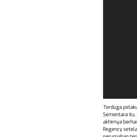
Terduga pelaku 
Sementara itu,
akhirnya berh
Regency setel
perumahan ter