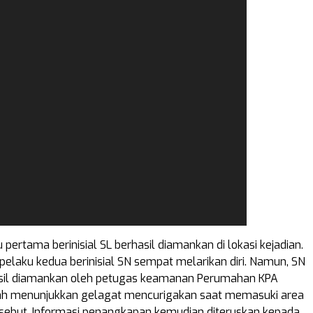
pertama berinisial SL berhasil diamankan di lokasi kejadian.
 pelaku kedua berinisial SN sempat melarikan diri. Namun, SN
asil diamankan oleh petugas keamanan Perumahan KPA
ah menunjukkan gelagat mencurigakan saat memasuki area
sebut. Informasi penangkapan kemudian diteruskan kepada