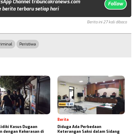
sApp Channel tribuncakranews.com
Follow
 berita terbaru setiap hari
Berita ini 27 kali dibaca
riminal
Peristiwa
Berita
elidiki Kasus Dugaan
Diduga Ada Perbedaan
n dengan Kekerasan di
Keterangan Saksi dalam Sidang