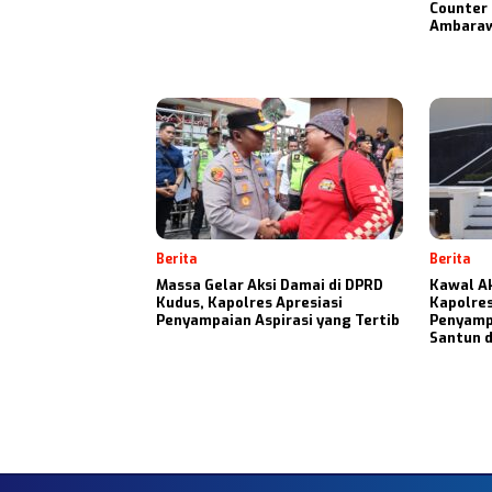
Counter
Ambara
Berita
Berita
Massa Gelar Aksi Damai di DPRD
Kawal Ak
Kudus, Kapolres Apresiasi
Kapolres
Penyampaian Aspirasi yang Tertib
Penyamp
Santun 