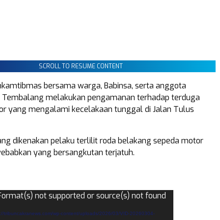
SCROLL TO RESUME CONTENT
binkamtibmas bersama warga, Babinsa, serta anggota
 Tembalang melakukan pengamanan terhadap terduga
r yang mengalami kecelakaan tunggal di Jalan Tulus
ang dikenakan pelaku terlilit roda belakang sepeda motor
ebabkan yang bersangkutan terjatuh.
Format(s) not supported or source(s) not found
://tribuncakranews.com/wp-content/uploads/2026/03/VID-20260304-