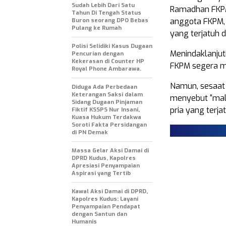
Sudah Lebih Dari Satu
Ramadhan FKPM
Tahun Di Tengah Status
anggota FKPM, 
Buron seorang DPO Bebas
Pulang ke Rumah
yang terjatuh 
Polisi Selidiki Kasus Dugaan
Menindaklanjut
Pencurian dengan
Kekerasan di Counter HP
FKPM segera me
Royal Phone Ambarawa.
Namun, sesaat 
Diduga Ada Perbedaan
Keterangan Saksi dalam
menyebut “mali
Sidang Dugaan Pinjaman
pria yang terja
Fiktif KSSPS Nur Insani,
Kuasa Hukum Terdakwa
Soroti Fakta Persidangan
di PN Demak
Massa Gelar Aksi Damai di
DPRD Kudus, Kapolres
Apresiasi Penyampaian
Aspirasi yang Tertib
Kawal Aksi Damai di DPRD,
Kapolres Kudus: Layani
Penyampaian Pendapat
dengan Santun dan
Humanis