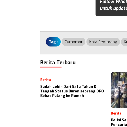
Follow What
untuk update
Tag :
Curanmor
Kota Semarang
K
Berita Terbaru
Berita
Sudah Lebih Dari Satu Tahun Di
Tengah Status Buron seorang DPO
Bebas Pulang ke Rumah
Berita
Polisi S
Pencuria