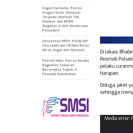
Cegah Karhutla, Polres
Sragen Gelar Simulasi
Terpadu Libatkan TNI,
Damkar dan BPBD,
Siagakan 5 Unit Kendaraan
Pemadam
Gencarkan KRYD, Polda DIY
Sita Lebih dari 13 Ribu Botol
Miras Ilegal dan Oplosan
Di lokasi, Bha
Resmob Polsek
Patroli Siber Polres Kendal
Gagalkan Tawuran
pelaku curanmo
Bersenjata Tajam, 4
Harapan.
Pemuda Diamankan
Diduga, jaket y
sehingga meny
Pemutar
Media error: 
Video
Unduh Berkas: https