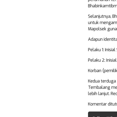
Bhabinkamtib
Selanjutnya, 
untuk mengama
Mapolsek guna 
Adapun identita
Pelaku 1: Inisial
Pelaku 2: Inisia
Korban (pemili
Kedua terduga 
Tembalang men
lebih lanjut. R
Komentar ditut