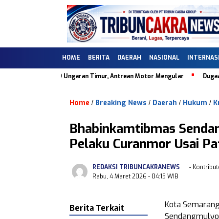
HOME
BERITA
DAERAH
NASIONAL
INTERNAS
PBU 44.505.09 Ungaran Timur, Antrean Motor Mengular
Dugaan Ketid
Home
Breaking News
Daerah
Hukum
K
/
/
/
/
Bhabinkamtibmas Senda
Pelaku Curanmor Usai Pa
REDAKSI TRIBUNCAKRANEWS
- Kontribut
Rabu, 4 Maret 2026
- 04:15 WIB
Kota Semaran
Berita Terkait
Sendangmulyo, 