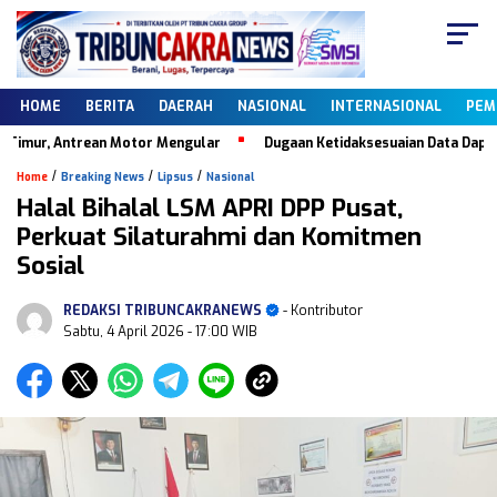
HOME
BERITA
DAERAH
NASIONAL
INTERNASIONAL
PEM
trean Motor Mengular
Dugaan Ketidaksesuaian Data Dapodik, Kebera
/
/
/
Home
Breaking News
Lipsus
Nasional
Halal Bihalal LSM APRI DPP Pusat,
Perkuat Silaturahmi dan Komitmen
Sosial
REDAKSI TRIBUNCAKRANEWS
- Kontributor
Sabtu, 4 April 2026
- 17:00 WIB