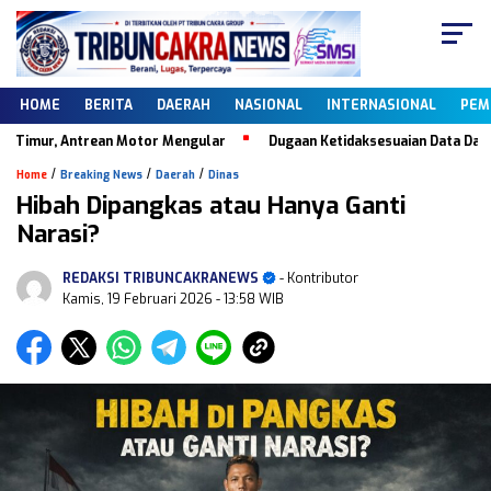
HOME
BERITA
DAERAH
NASIONAL
INTERNASIONAL
PEM
 Antrean Motor Mengular
Dugaan Ketidaksesuaian Data Dapodik, Kebe
/
/
/
Home
Breaking News
Daerah
Dinas
Hibah Dipangkas atau Hanya Ganti
Narasi?
REDAKSI TRIBUNCAKRANEWS
- Kontributor
Kamis, 19 Februari 2026
- 13:58 WIB