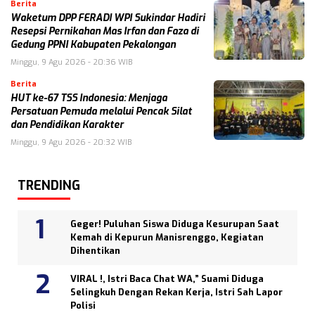
Berita
Waketum DPP FERADI WPI Sukindar Hadiri
Resepsi Pernikahan Mas Irfan dan Faza di
Gedung PPNI Kabupaten Pekalongan
Minggu, 9 Agu 2026 - 20:36 WIB
Berita
HUT ke-67 TSS Indonesia: Menjaga
Persatuan Pemuda melalui Pencak Silat
dan Pendidikan Karakter
Minggu, 9 Agu 2026 - 20:32 WIB
TRENDING
Geger! Puluhan Siswa Diduga Kesurupan Saat
Kemah di Kepurun Manisrenggo, Kegiatan
Dihentikan
VIRAL !, Istri Baca Chat WA,” Suami Diduga
Selingkuh Dengan Rekan Kerja, Istri Sah Lapor
Polisi