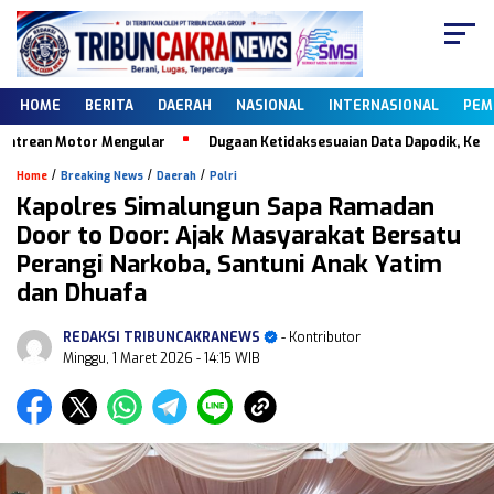
HOME
BERITA
DAERAH
NASIONAL
INTERNASIONAL
PEM
otor Mengular
Dugaan Ketidaksesuaian Data Dapodik, Keberadaan PKB
/
/
/
Home
Breaking News
Daerah
Polri
Kapolres Simalungun Sapa Ramadan
Door to Door: Ajak Masyarakat Bersatu
Perangi Narkoba, Santuni Anak Yatim
dan Dhuafa
REDAKSI TRIBUNCAKRANEWS
- Kontributor
Minggu, 1 Maret 2026
- 14:15 WIB