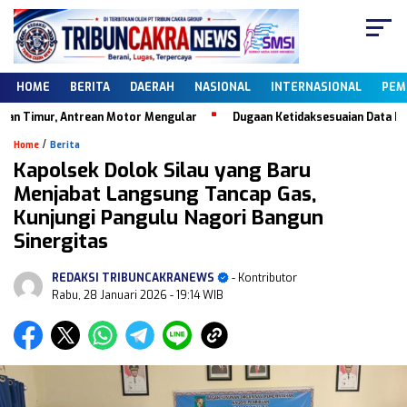
HOME
BERITA
DAERAH
NASIONAL
INTERNASIONAL
PEM
imur, Antrean Motor Mengular
Dugaan Ketidaksesuaian Data Dapodik,
/
Home
Berita
Kapolsek Dolok Silau yang Baru
Menjabat Langsung Tancap Gas,
Kunjungi Pangulu Nagori Bangun
Sinergitas
REDAKSI TRIBUNCAKRANEWS
- Kontributor
Rabu, 28 Januari 2026
- 19:14 WIB