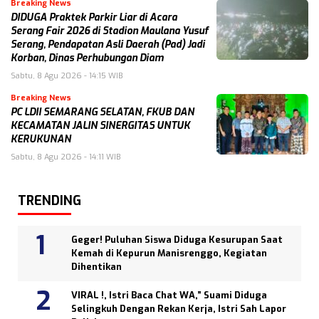
Breaking News
DIDUGA Praktek Parkir Liar di Acara
Serang Fair 2026 di Stadion Maulana Yusuf
Serang, Pendapatan Asli Daerah (Pad) Jadi
Korban, Dinas Perhubungan Diam
Sabtu, 8 Agu 2026 - 14:15 WIB
Breaking News
PC LDII SEMARANG SELATAN, FKUB DAN
KECAMATAN JALIN SINERGITAS UNTUK
KERUKUNAN
Sabtu, 8 Agu 2026 - 14:11 WIB
TRENDING
Geger! Puluhan Siswa Diduga Kesurupan Saat
Kemah di Kepurun Manisrenggo, Kegiatan
Dihentikan
VIRAL !, Istri Baca Chat WA,” Suami Diduga
Selingkuh Dengan Rekan Kerja, Istri Sah Lapor