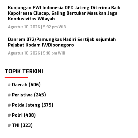
Kunjungan FWJ Indonesia DPD Jateng Diterima Baik
Kapolresta Cilacap, Saling Bertukar Masukan Jaga
Kondusivitas Wilayah
Agustus 10, 2026 | 5:32 pm WIB
Danrem 072/Pamungkas Hadiri Sertijab sejumlah
Pejabat Kodam IV/Diponegoro
Agustus 10, 2026 | 5:18 pm WIB
TOPIK TERKINI
Daerah
(606)
Peristiwa
(245)
Polda Jateng
(575)
Polri
(488)
TNI
(323)