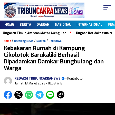
HOME
BERITA
DAERAH
NASIONAL
INTERNASIONAL
PEM
garan Timur, Antrean Motor Mengular
Dugaan Ketidaksesuaian Data 
/
/
/
Home
Breaking News
Daerah
Peristiwa
Kebakaran Rumah di Kampung
Cikolotok Barukaliki Berhasil
Dipadamkan Damkar Bungbulang dan
Warga
REDAKSI TRIBUNCAKRANEWS
- Kontributor
Jumat, 13 Maret 2026
- 10:59 WIB