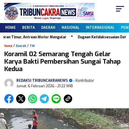
HOME
BERITA
DAERAH
NASIONAL
INTERNASIONAL
PEM
ur, Antrean Motor Mengular
Dugaan Ketidaksesuaian Data Dapodik, K
/
/
Home
Daerah
TNI
Koramil 02 Semarang Tengah Gelar
Karya Bakti Pembersihan Sungai Tahap
Kedua
REDAKSI TRIBUNCAKRANEWS
- Kontributor
Jumat, 6 Februari 2026
- 21:22 WIB