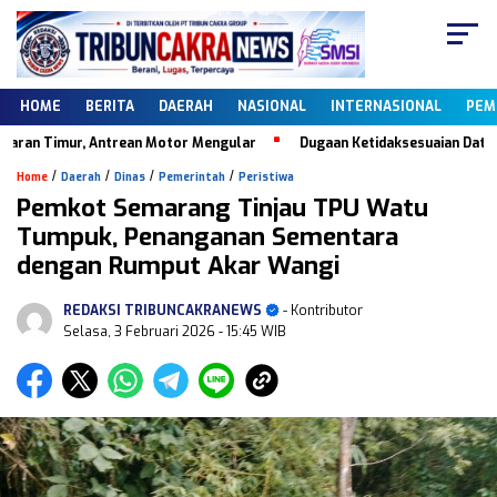
HOME
BERITA
DAERAH
NASIONAL
INTERNASIONAL
PEM
ur, Antrean Motor Mengular
Dugaan Ketidaksesuaian Data Dapodik, K
/
/
/
/
Home
Daerah
Dinas
Pemerintah
Peristiwa
Pemkot Semarang Tinjau TPU Watu
Tumpuk, Penanganan Sementara
dengan Rumput Akar Wangi
REDAKSI TRIBUNCAKRANEWS
- Kontributor
Selasa, 3 Februari 2026
- 15:45 WIB