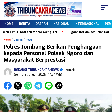
HOME
BERITA
DAERAH
NASIONAL
INTERNASIONAL
PEM
ur, Antrean Motor Mengular
Dugaan Ketidaksesuaian Data Dapodik, K
/
/
Home
Daerah
Polri
Polres Jombang Berikan Penghargaan
kepada Personel Polsek Ngoro dan
Masyarakat Berprestasi
REDAKSI TRIBUNCAKRANEWS
- Kontributor
Senin, 19 Januari 2026
- 17:54 WIB