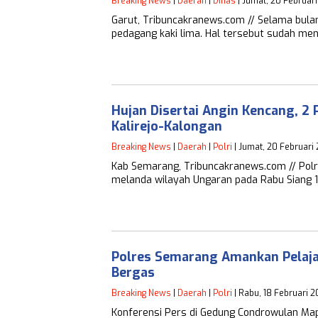
Breaking News
|
Daerah
|
Dinas
| Jumat, 20 Februar
Garut, Tribuncakranews.com // Selama bula
pedagang kaki lima. Hal tersebut sudah me
Hujan Disertai Angin Kencang, 2 
Kalirejo-Kalongan
Breaking News
|
Daerah
|
Polri
| Jumat, 20 Februari
Kab Semarang, Tribuncakranews.com // Polr
melanda wilayah Ungaran pada Rabu Siang 
Polres Semarang Amankan Pelaja
Bergas
Breaking News
|
Daerah
|
Polri
| Rabu, 18 Februari 2
Konferensi Pers di Gedung Condrowulan Ma