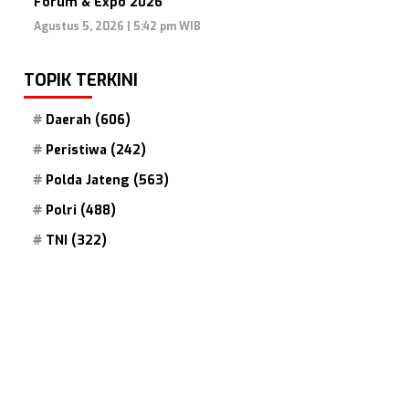
Forum & Expo 2026
Agustus 5, 2026 | 5:42 pm WIB
TOPIK TERKINI
Daerah
(606)
Peristiwa
(242)
Polda Jateng
(563)
Polri
(488)
TNI
(322)