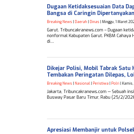
Dugaan Ketidaksesuaian Data Da
Bangsa di Caringin Dipertanyaka
Breaking News
|
Daerah
|
Dinas
| Minggu, 1 Maret 20
Garut. Tribuncakranews.com – Dugaan ketid
nonformal Kabupaten Garut. PKBM Cahaya H
di…
Dikejar Polisi, Mobil Tabrak Sat
Tembakan Peringatan Dilepas, L
Breaking News
|
Nasional
|
Peristiwa
|
Polri
| Kamis,
Jakarta, Tribuncakranews.com — Sebuah insid
Busway Pasar Baru Timur, Rabu (25/2/2026)
Apresiasi Membanjir untuk Pols