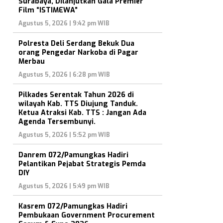
Surabaya, Dilanjutkan Gala Premier
Film “ISTIMEWA”
Agustus 5, 2026 | 9:42 pm WIB
Polresta Deli Serdang Bekuk Dua
orang Pengedar Narkoba di Pagar
Merbau
Agustus 5, 2026 | 6:28 pm WIB
Pilkades Serentak Tahun 2026 di
wilayah Kab. TTS Diujung Tanduk.
Ketua Atraksi Kab. TTS : Jangan Ada
Agenda Tersembunyi.
Agustus 5, 2026 | 5:52 pm WIB
Danrem 072/Pamungkas Hadiri
Pelantikan Pejabat Strategis Pemda
DIY
Agustus 5, 2026 | 5:49 pm WIB
Kasrem 072/Pamungkas Hadiri
Pembukaan Government Procurement