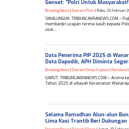
Genset: “Polri Untuk Masyarakat!
Breaking News
|
Daerah
|
Polri
| Rabu, 25 Februari 
SIMALUNGUN, TRIBUNCAKRANEWS.COM – Puji
membanjiri ucapan terima kasih kepada Pols
usai…
Data Penerima PIP 2025 di Wanara
Data Dapodik, APH Diminta Seger
Breaking News
|
Daerah
|
Dinas
|
Lipsus
|
Peristiwa
|
GARUT, TRIBUNCAKRANEWS.COM – Aroma keti
Tahun 2025 di wilayah Kecamatan Wanaraja
Selama Ramadhan Alun-alun Bun
Lima Kasi Trantib Beri Dukungan