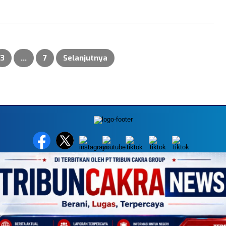
3
…
7
Selanjutnya
MEDIA NETWORK
k.com
Instagram.com
Whatsapp.com
Tiktok.com
Twitter.com
Yo
AKSI
PEDOMAN MEDIA SIBER
DISCLAIMER
INFO IKLAN