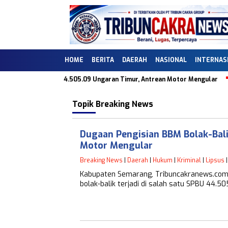
HOME
BERITA
DAERAH
NASIONAL
INTERNAS
-Balik di SPBU 44.505.09 Ungaran Timur, Antrean Motor Mengular
Du
Topik
Breaking News
Dugaan Pengisian BBM Bolak-Bal
Motor Mengular
Breaking News
|
Daerah
|
Hukum
|
Kriminal
|
Lipsus
Kabupaten Semarang, Tribuncakranews.com 
bolak-balik terjadi di salah satu SPBU 44.5