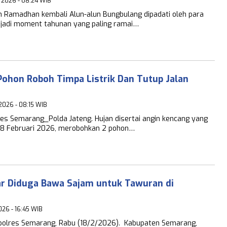
i 2026 - 08:24 WIB
n Ramadhan kembali Alun-alun Bungbulang dipadati oleh para
njadi moment tahunan yang paling ramai…
Pohon Roboh Timpa Listrik Dan Tutup Jalan
 2026 - 08:15 WIB
es Semarang_Polda Jateng. Hujan disertai angin kencang yang
18 Februari 2026, merobohkan 2 pohon…
r Diduga Bawa Sajam untuk Tawuran di
026 - 16:45 WIB
polres Semarang, Rabu (18/2/2026). Kabupaten Semarang,