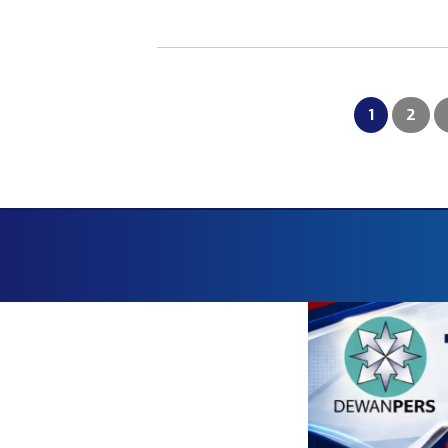
Paginasi
pos
1
2
Faceboo
HOME
RED