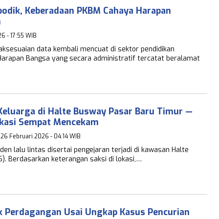
podik, Keberadaan PKBM Cahaya Harapan
n
26 - 17:55 WIB
aksesuaian data kembali mencuat di sektor pendidikan
arapan Bangsa yang secara administratif tercatat beralamat
u Keluarga di Halte Busway Pasar Baru Timur —
okasi Sempat Mencekam
 26 Februari 2026 - 04:14 WIB
en lalu lintas disertai pengejaran terjadi di kawasan Halte
. Berdasarkan keterangan saksi di lokasi,…
ek Perdagangan Usai Ungkap Kasus Pencurian