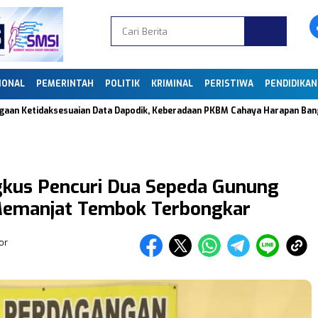
IONAL
PEMERINTAH
POLITIK
KRIMINAL
PERISTIWA
PENDIDIKAN
ksesuaian Data Dapodik, Keberadaan PKBM Cahaya Harapan Bangsa di Carin
gkus Pencuri Dua Sepeda Gunung
i Memanjat Tembok Terbongkar
or