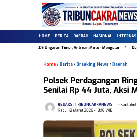
HOME
BERITA
DAERAH
NASIONAL
INTERNAS
PBU 44.505.09 Ungaran Timur, Antrean Motor Mengular
Dugaan Ketida
Home
Berita
Breaking News
Daerah
/
/
/
Polsek Perdagangan Rin
Senilai Rp 44 Juta, Aks
REDAKSI TRIBUNCAKRANEWS
- Kontribut
Rabu, 18 Maret 2026
- 18:16 WIB