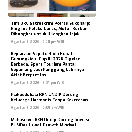
Tim URC Satreskrim Polres Sukoharjo
Ringkus Pelaku Curas, Motor Korban
Dibongkar untuk Hilangkan Jejak
Agustus 7, 2026 | 3:20 pm WIB
Kejuaraan Sepatu Roda Bupati
Gunungkidul Cup III 2026 Digelar
Berbeda, Sport Tourism Pantai
Sepanjang Jadi Panggung Lahirnya
Atlet Berprestasi
Agustus 7, 2026 | 3:04 pm WIB
Psikoedukasi KKN UNDIP Dorong
Keluarga Harmonis Tanpa Kekerasan
Agustus 7, 2026 | 2:59 pm WIB
Mahasiswa KKN Undip Dorong Inovasi
BUMDes Lewat Growth Mindset