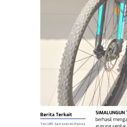
SIMALUNGUN T
Berita Terkait
berhasil meng
Tim URC Satreskrim Polres
gunung senilai 