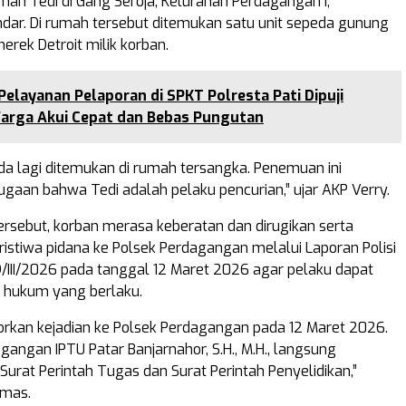
ah Tedi di Gang Seroja, Kelurahan Perdagangan I,
ar. Di rumah tersebut ditemukan satu unit sepeda gunung
rek Detroit milik korban.
Pelayanan Pelaporan di SPKT Polresta Pati Dipuji
arga Akui Cepat dan Bebas Pungutan
eda lagi ditemukan di rumah tersangka. Penemuan ini
aan bahwa Tedi adalah pelaku pencurian,” ujar AKP Verry.
tersebut, korban merasa keberatan dan dirugikan serta
istiwa pidana ke Polsek Perdagangan melalui Laporan Polisi
III/2026 pada tanggal 12 Maret 2026 agar pelaku dapat
i hukum yang berlaku.
rkan kejadian ke Polsek Perdagangan pada 12 Maret 2026.
gangan IPTU Patar Banjarnahor, S.H., M.H., langsung
urat Perintah Tugas dan Surat Perintah Penyelidikan,”
umas.