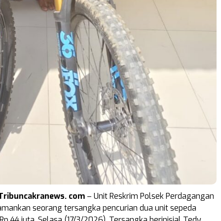
ribuncakranews. com
– Unit Reskrim Polsek Perdagangan
amankan seorang tersangka pencurian dua unit sepeda
Rp 44 juta, Selasa (17/3/2026). Tersangka berinisial Tedy