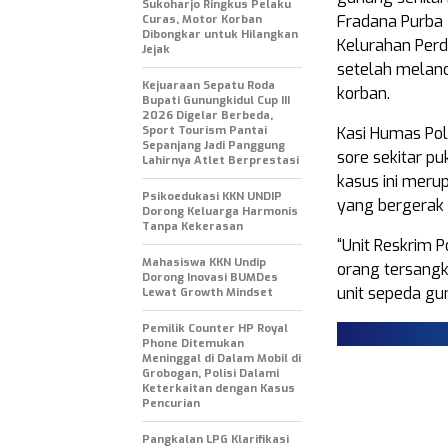
Sukoharjo Ringkus Pelaku
Fradana Purba 
Curas, Motor Korban
Dibongkar untuk Hilangkan
Kelurahan Perd
Jejak
setelah melan
Kejuaraan Sepatu Roda
korban.
Bupati Gunungkidul Cup III
2026 Digelar Berbeda,
Sport Tourism Pantai
Kasi Humas Pol
Sepanjang Jadi Panggung
sore sekitar p
Lahirnya Atlet Berprestasi
kasus ini meru
Psikoedukasi KKN UNDIP
yang bergerak 
Dorong Keluarga Harmonis
Tanpa Kekerasan
“Unit Reskrim 
Mahasiswa KKN Undip
orang tersangk
Dorong Inovasi BUMDes
unit sepeda gun
Lewat Growth Mindset
Pemilik Counter HP Royal
Phone Ditemukan
Meninggal di Dalam Mobil di
Grobogan, Polisi Dalami
Keterkaitan dengan Kasus
Pencurian
Pangkalan LPG Klarifikasi