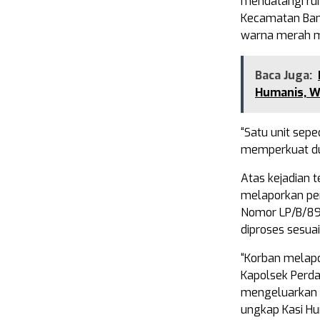
mendatangi rum
Kecamatan Band
warna merah me
Baca Juga:
Humanis, W
“Satu unit sep
memperkuat dug
Atas kejadian 
melaporkan per
Nomor LP/B/89/
diproses sesua
“Korban melapo
Kapolsek Perda
mengeluarkan S
ungkap Kasi H