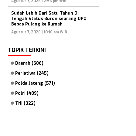
Agustus 7, 2026 | 2:56 pm WIB
Sudah Lebih Dari Satu Tahun Di
Tengah Status Buron seorang DPO
Bebas Pulang ke Rumah
Agustus 7, 2026 | 10:16 am WIB
TOPIK TERKINI
Daerah
(606)
Peristiwa
(245)
Polda Jateng
(571)
Polri
(489)
TNI
(322)