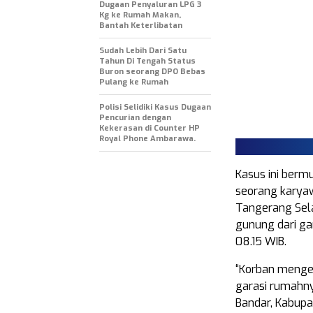
Dugaan Penyaluran LPG 3
Kg ke Rumah Makan,
Bantah Keterlibatan
Sudah Lebih Dari Satu
Tahun Di Tengah Status
Buron seorang DPO Bebas
Pulang ke Rumah
Polisi Selidiki Kasus Dugaan
Pencurian dengan
Kekerasan di Counter HP
Royal Phone Ambarawa.
Kasus ini bermu
seorang karya
Tangerang Sela
gunung dari ga
08.15 WIB.
“Korban menget
garasi rumahny
Bandar, Kabupa