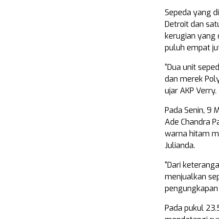
Sepeda yang di
Detroit dan sa
kerugian yang 
puluh empat jut
“Dua unit sepe
dan merek Poly
ujar AKP Verry.
Pada Senin, 9 
Ade Chandra Pa
warna hitam m
Julianda.
“Dari keterang
menjualkan sep
pengungkapan 
Pada pukul 23.