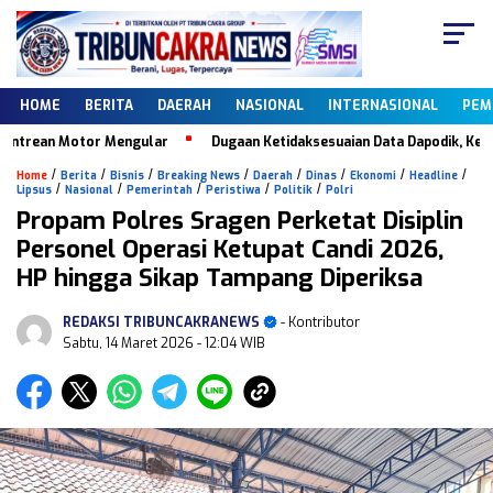
HOME
BERITA
DAERAH
NASIONAL
INTERNASIONAL
PEM
trean Motor Mengular
Dugaan Ketidaksesuaian Data Dapodik, Keberad
/
/
/
/
/
/
/
/
Home
Berita
Bisnis
Breaking News
Daerah
Dinas
Ekonomi
Headline
/
/
/
/
/
Lipsus
Nasional
Pemerintah
Peristiwa
Politik
Polri
Propam Polres Sragen Perketat Disiplin
Personel Operasi Ketupat Candi 2026,
HP hingga Sikap Tampang Diperiksa
REDAKSI TRIBUNCAKRANEWS
- Kontributor
Sabtu, 14 Maret 2026
- 12:04 WIB