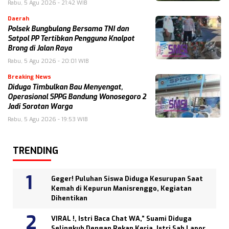
Rabu, 5 Agu 2026 - 21:42 WIB
Daerah
Polsek Bungbulang Bersama TNI dan
Satpol PP Tertibkan Pengguna Knalpot
Brong di Jalan Raya
Rabu, 5 Agu 2026 - 20:01 WIB
Breaking News
Diduga Timbulkan Bau Menyengat,
Operasional SPPG Bandung Wonosegoro 2
Jadi Sorotan Warga
Rabu, 5 Agu 2026 - 19:53 WIB
TRENDING
Geger! Puluhan Siswa Diduga Kesurupan Saat
Kemah di Kepurun Manisrenggo, Kegiatan
Dihentikan
VIRAL !, Istri Baca Chat WA,” Suami Diduga
Selingkuh Dengan Rekan Kerja, Istri Sah Lapor