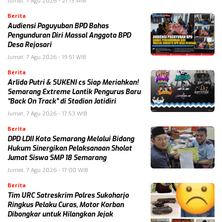
Jumat, 7 Agu 2026 - 21:13 WIB
Berita
Audiensi Paguyuban BPD Bahas
Pengunduran Diri Massal Anggota BPD
Desa Rejosari
Jumat, 7 Agu 2026 - 19:51 WIB
Berita
Arlida Putri & SUKENI cs Siap Meriahkan!
Semarang Extreme Lantik Pengurus Baru
“Back On Track” di Stadion Jatidiri
Jumat, 7 Agu 2026 - 17:53 WIB
Berita
DPD LDII Kota Semarang Melalui Bidang
Hukum Sinergikan Pelaksanaan Sholat
Jumat Siswa SMP 18 Semarang
Jumat, 7 Agu 2026 - 17:00 WIB
Berita
Tim URC Satreskrim Polres Sukoharjo
Ringkus Pelaku Curas, Motor Korban
Dibongkar untuk Hilangkan Jejak