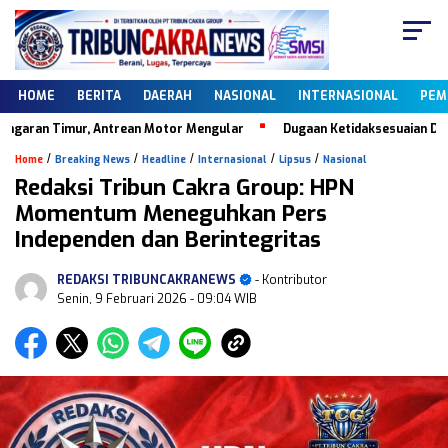
HOME
BERITA
DAERAH
NASIONAL
INTERNASIONAL
PEM
ran Timur, Antrean Motor Mengular
Dugaan Ketidaksesuaian Data Da
/
/
/
/
/
Home
Breaking News
Headline
Internasional
Lipsus
Nasional
Redaksi Tribun Cakra Group: HPN
Momentum Meneguhkan Pers
Independen dan Berintegritas
REDAKSI TRIBUNCAKRANEWS
- Kontributor
Senin, 9 Februari 2026
- 09:04 WIB