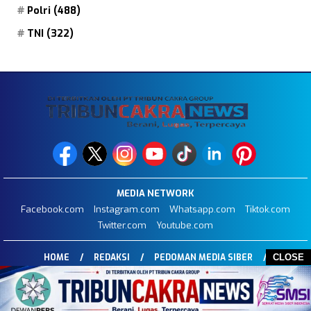
Polri
(488)
TNI
(322)
MEDIA NETWORK
Facebook.com
Instagram.com
Whatsapp.com
Tiktok.com
Twitter.com
Youtube.com
CLOSE
HOME
REDAKSI
PEDOMAN MEDIA SIBER
DISCLAIMER
INFO IKLAN
STOP PRESS
COPYRIGHT © 2026 TRIBUNCAKRANEWS.COM - ALL RIGHTS RESERVED