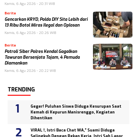
Kamis, 6 Agu 2026 - 20:31 WIB
Berita
Gencarkan KRYD, Polda DIY Sita Lebih dari
13 Ribu Botol Miras Ilegal dan Oplosan
Kamis, 6 Agu 2026 - 20:26 WIB
Berita
Patroli Siber Polres Kendal Gagalkan
Tawuran Bersenjata Tajam, 4 Pemuda
Diamankan
Kamis, 6 Agu 2026 - 20:22 WIB
TRENDING
Geger! Puluhan Siswa Diduga Kesurupan Saat
Kemah di Kepurun Manisrenggo, Kegiatan
Dihentikan
VIRAL !, Istri Baca Chat WA,” Suami Diduga
Selingkuh Dengan Rekan Kerja, Istri Sah Lapor