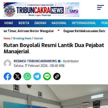
HOME
BERITA
DAERAH
NASIONAL
INTERNASIONAL
PEM
ur, Antrean Motor Mengular
Dugaan Ketidaksesuaian Data Dapodik, K
/
/
Home
Breaking News
Daerah
Rutan Boyolali Resmi Lantik Dua Pejabat
Manajerial
REDAKSI TRIBUNCAKRANEWS
- Kontributor
Selasa, 17 Februari 2026
- 08:45 WIB