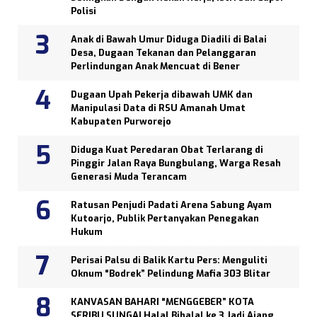
Polisi
Anak di Bawah Umur Diduga Diadili di Balai
Desa, Dugaan Tekanan dan Pelanggaran
Perlindungan Anak Mencuat di Bener
Dugaan Upah Pekerja dibawah UMK dan
Manipulasi Data di RSU Amanah Umat
Kabupaten Purworejo
Diduga Kuat Peredaran Obat Terlarang di
Pinggir Jalan Raya Bungbulang, Warga Resah
Generasi Muda Terancam
Ratusan Penjudi Padati Arena Sabung Ayam
Kutoarjo, Publik Pertanyakan Penegakan
Hukum
Perisai Palsu di Balik Kartu Pers: Menguliti
Oknum “Bodrek” Pelindung Mafia 303 Blitar
KANVASAN BAHARI “MENGGEBER” KOTA
SERIBU SUNGAI Halal Bihalal ke 3 Jadi Ajang