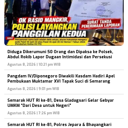
Diduga Dikerumuni 50 Orang dan Dipaksa ke Polsek,
Abdul Rokib Lapor Dugaan Intimidasi dan Persekusi
Agustus 8, 2026 | 10:21 pm WIB
Pangdam IV/Diponegoro Diwakili Kasdam Hadiri Apel
Pembukaan Muktamar XVI Tapak Suci di Semarang
Agustus 8, 2026 | 9:01 pm WIB
Semarak HUT RI ke-81, Desa Gladagsari Gelar Gebyar
UMKM “Dari Desa untuk Negeri”
Agustus 8, 2026 | 7:26 pm WIB
Semarak HUT RI ke-81, Polres Jepara & Bhayangkari