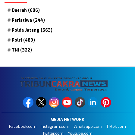
Daerah
(606)
Peristiwa
(244)
Polda Jateng
(563)
Polri
(489)
TNI
(322)
MEDIA NETWORK
Facebook.com
Instagram.com
Whatsapp.com
Tiktok.com
Twitter.com
Youtube.com