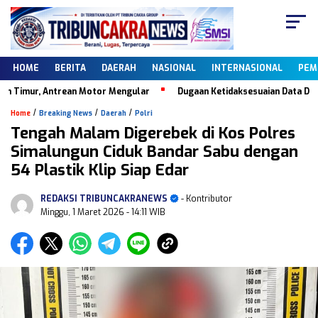
HOME
BERITA
DAERAH
NASIONAL
INTERNASIONAL
PEM
mur, Antrean Motor Mengular
Dugaan Ketidaksesuaian Data Dapodik, 
/
/
/
Home
Breaking News
Daerah
Polri
Tengah Malam Digerebek di Kos Polres
Simalungun Ciduk Bandar Sabu dengan
54 Plastik Klip Siap Edar
REDAKSI TRIBUNCAKRANEWS
- Kontributor
Minggu, 1 Maret 2026
- 14:11 WIB