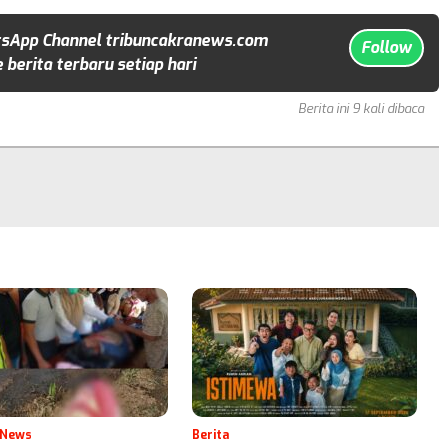
sApp Channel tribuncakranews.com
Follow
 berita terbaru setiap hari
Berita ini 9 kali dibaca
 News
Berita