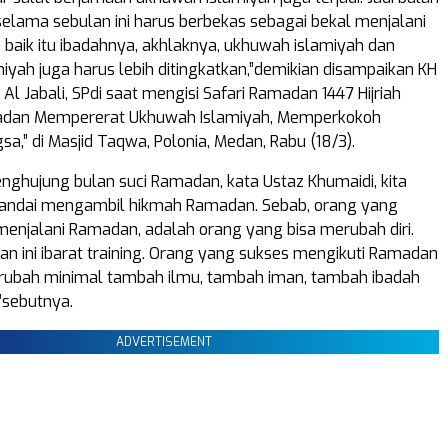
elama sebulan ini harus berbekas sebagai bekal menjalani
a baik itu ibadahnya, akhlaknya, ukhuwah islamiyah dan
yah juga harus lebih ditingkatkan,”demikian disampaikan KH
Al Jabali, SPdi saat mengisi Safari Ramadan 1447 Hijriah
dan Mempererat Ukhuwah Islamiyah, Memperkokoh
a,” di Masjid Taqwa, Polonia, Medan, Rabu (18/3).
penghujung bulan suci Ramadan, kata Ustaz Khumaidi, kita
pandai mengambil hikmah Ramadan. Sebab, orang yang
enjalani Ramadan, adalah orang yang bisa merubah diri.
n ini ibarat training. Orang yang sukses mengikuti Ramadan
erubah minimal tambah ilmu, tambah iman, tambah ibadah
”sebutnya.
ADVERTISEMENT