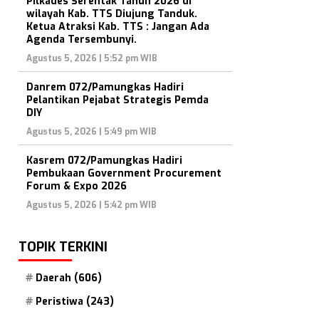
Pilkades Serentak Tahun 2026 di
wilayah Kab. TTS Diujung Tanduk.
Ketua Atraksi Kab. TTS : Jangan Ada
Agenda Tersembunyi.
Agustus 5, 2026 | 5:52 pm WIB
Danrem 072/Pamungkas Hadiri
Pelantikan Pejabat Strategis Pemda
DIY
Agustus 5, 2026 | 5:49 pm WIB
Kasrem 072/Pamungkas Hadiri
Pembukaan Government Procurement
Forum & Expo 2026
Agustus 5, 2026 | 5:42 pm WIB
TOPIK TERKINI
Daerah
(606)
Peristiwa
(243)