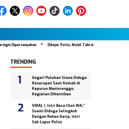
pertanyakan
Dikejar Polisi, Mobil Tabrak Satu Keluarga di Halte B
TRENDING
Geger! Puluhan Siswa Diduga
Kesurupan Saat Kemah di
Kepurun Manisrenggo,
Kegiatan Dihentikan
VIRAL !, Istri Baca Chat WA,”
Suami Diduga Selingkuh
Dengan Rekan Kerja, Istri
Sah Lapor Polisi