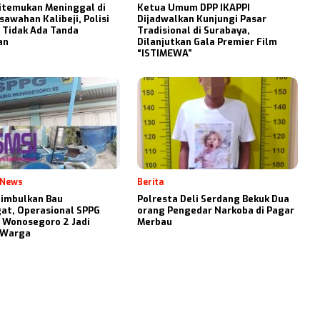
itemukan Meninggal di
Ketua Umum DPP IKAPPI
sawahan Kalibeji, Polisi
Dijadwalkan Kunjungi Pasar
 Tidak Ada Tanda
Tradisional di Surabaya,
an
Dilanjutkan Gala Premier Film
“ISTIMEWA”
 News
Berita
Timbulkan Bau
Polresta Deli Serdang Bekuk Dua
at, Operasional SPPG
orang Pengedar Narkoba di Pagar
 Wonosegoro 2 Jadi
Merbau
 Warga