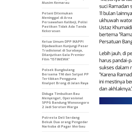
Musim Kemarau
suci Ramadan s
11 bulan lainny
Petani Ditemukan
Meninggal di Area
ukhuwah watoni
Persawahan Kalibeji, Polisi
Pastikan Tidak Ada Tanda
Ustaz Khumaidi 
Kekerasan
bertema “Rama
Persatuan Bangs
Ketua Umum DPP IKAPPI
Dijadwalkan Kunjungi Pasar
Tradisional di Surabaya,
Lebih jauh, di 
Dilanjutkan Gala Premier
Film “ISTIMEWA”
harus pandai-
sukses dalam m
Polsek Bungbulang
“Karena Ramada
Bersama TNI dan Satpol PP
Tertibkan Pengguna
ini mestinya b
Knalpot Brong di Jalan Raya
dan akhlaknya,
Diduga Timbulkan Bau
Menyengat, Operasional
SPPG Bandung Wonosegoro
2 Jadi Sorotan Warga
Polresta Deli Serdang
Bekuk Dua orang Pengedar
Narkoba di Pagar Merbau