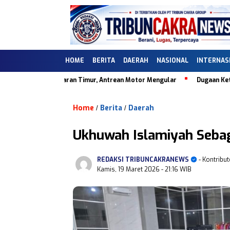
HOME
BERITA
DAERAH
NASIONAL
INTERNAS
.505.09 Ungaran Timur, Antrean Motor Mengular
Dugaan Ketidaksesua
Home
Berita
Daerah
/
/
Ukhuwah Islamiyah Sebag
REDAKSI TRIBUNCAKRANEWS
- Kontribut
Kamis, 19 Maret 2026
- 21:16 WIB