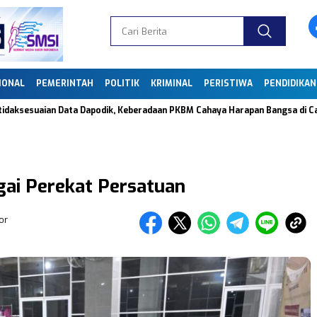
IONAL
PEMERINTAH
POLITIK
KRIMINAL
PERISTIWA
PENDIDIKAN
ian Data Dapodik, Keberadaan PKBM Cahaya Harapan Bangsa di Caringin Di
ai Perekat Persatuan
or