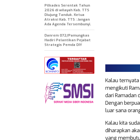
Pilkades Serentak Tahun
2026 di wilayah Kab. TTS
Diujung Tanduk. Ketua
Atraksi Kab. TTS : Jangan
Ada Agenda Tersembunyi.
Danrem 072/Pamungkas
Hadiri Pelantikan Pejabat
Strategis Pemda DIY
Kalau ternyata
mengikuti Rama
dari Ramadan d
Dengan berpuas
luar sana oran
Kalau kita sud
diharapkan ak
yang membutuhk