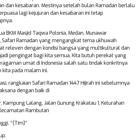
ran dan kesabaran. Mestinya setelah bulan Ramadan berlalu
berpuasa lagi kejujuran dan kesabaran ini tetap
apnya.
ua BKM Masjid Taqwa Polonia, Medan, Munawar
 Safari Ramadan yang mengangkat tema ukhuwah
at releven dengan kondisi bangsa yang multikultural dan
adi pengingat bagi kita semua. Kita butuh perekat yang
agaman umat di Indonesia salah satu tindak konkritnya
 kita pada malam ini.
asi, rangkaian Safari Ramadan 1447 Hijirah ini sebelumnya
laksana dengan baik di
ir, Kampung Lalang, Jalan Gunung Krakatau 1, Kelurahan
 Kecamatan Rambutan
ggi. *(Tim)*
up.