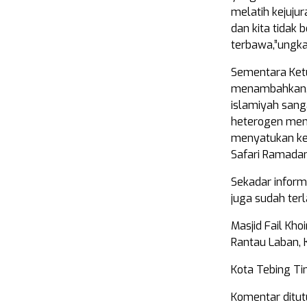
melatih kejuju
dan kita tidak 
terbawa,”ungk
Sementara Ket
menambahkan,
islamiyah sang
heterogen menj
menyatukan ker
Safari Ramadan
Sekadar inform
juga sudah ter
Masjid Fail Kho
Rantau Laban,
Kota Tebing Tin
Komentar ditut