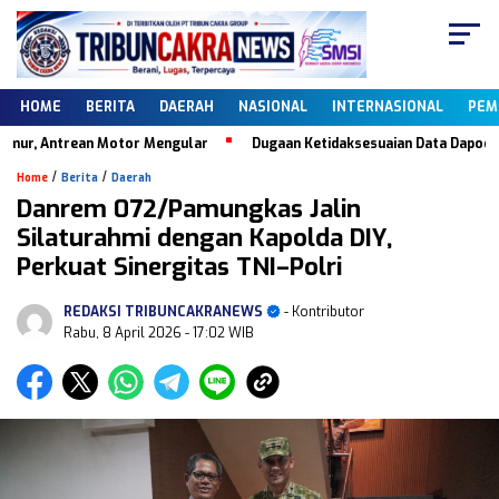
HOME
BERITA
DAERAH
NASIONAL
INTERNASIONAL
PEM
r, Antrean Motor Mengular
Dugaan Ketidaksesuaian Data Dapodik, Ke
/
/
Home
Berita
Daerah
Danrem 072/Pamungkas Jalin
Silaturahmi dengan Kapolda DIY,
Perkuat Sinergitas TNI–Polri
REDAKSI TRIBUNCAKRANEWS
- Kontributor
Rabu, 8 April 2026
- 17:02 WIB