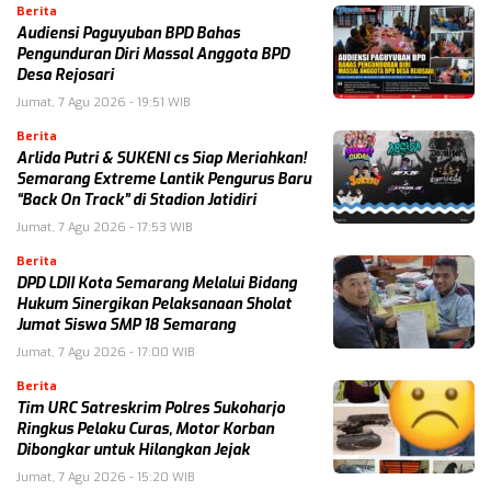
Berita
Audiensi Paguyuban BPD Bahas
Pengunduran Diri Massal Anggota BPD
Desa Rejosari
Jumat, 7 Agu 2026 - 19:51 WIB
Berita
Arlida Putri & SUKENI cs Siap Meriahkan!
Semarang Extreme Lantik Pengurus Baru
“Back On Track” di Stadion Jatidiri
Jumat, 7 Agu 2026 - 17:53 WIB
Berita
DPD LDII Kota Semarang Melalui Bidang
Hukum Sinergikan Pelaksanaan Sholat
Jumat Siswa SMP 18 Semarang
Jumat, 7 Agu 2026 - 17:00 WIB
Berita
Tim URC Satreskrim Polres Sukoharjo
Ringkus Pelaku Curas, Motor Korban
Dibongkar untuk Hilangkan Jejak
Jumat, 7 Agu 2026 - 15:20 WIB