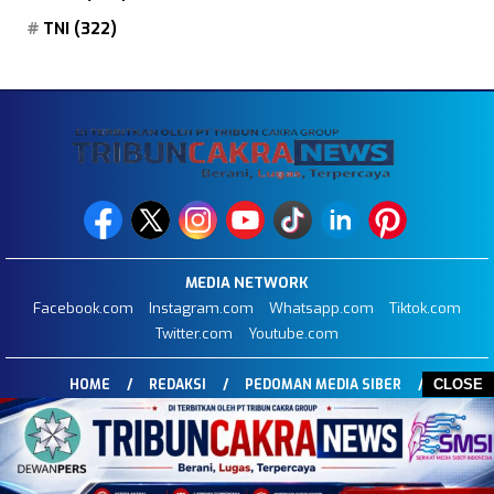
TNI
(322)
MEDIA NETWORK
Facebook.com
Instagram.com
Whatsapp.com
Tiktok.com
Twitter.com
Youtube.com
CLOSE
HOME
REDAKSI
PEDOMAN MEDIA SIBER
DISCLAIMER
INFO IKLAN
STOP PRESS
COPYRIGHT © 2026 TRIBUNCAKRANEWS.COM - ALL RIGHTS RESERVED