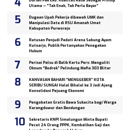
Durian Pak Eko: Kualitas Rasa Sebagai Prinsip
Utama — “Tak Enak, Tak Perlu Bayar”
Dugaan Upah Pekerja dibawah UMK dan
Manipulasi Data di RSU Amanah Umat
Kabupaten Purworejo
Ratusan Penjudi Padati Arena Sabung Ayam
Kutoarjo, Publik Pertanyakan Penegakan
Hukum
Perisai Palsu di Balik Kartu Pers: Menguliti
Oknum “Bodrek” Pelindung Mafia 303 Blitar
KANVASAN BAHARI “MENGGEBER” KOTA
SERIBU SUNGAI Halal Bihalal ke 3 Jadi Ajang
Konsolidasi Pejuang Ekonomi
Pengobatan Gratis Bawa Sukacita bagi Warga
Karangduwur dan Bendungan
Sekretaris KNPI Simalungun Minta Bupati
Pecat 24 Orang PPPK, Kembalikan Gaji dan