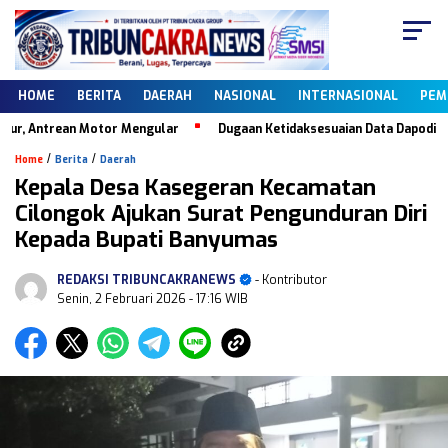
HOME
BERITA
DAERAH
NASIONAL
INTERNASIONAL
PEM
 Antrean Motor Mengular
Dugaan Ketidaksesuaian Data Dapodik, Kebe
/
/
Home
Berita
Daerah
Kepala Desa Kasegeran Kecamatan
Cilongok Ajukan Surat Pengunduran Diri
Kepada Bupati Banyumas
REDAKSI TRIBUNCAKRANEWS
- Kontributor
Senin, 2 Februari 2026
- 17:16 WIB